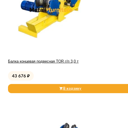
Балка концевая подвесная TOR г/п 3,0 т
43 676
₽
В корзину