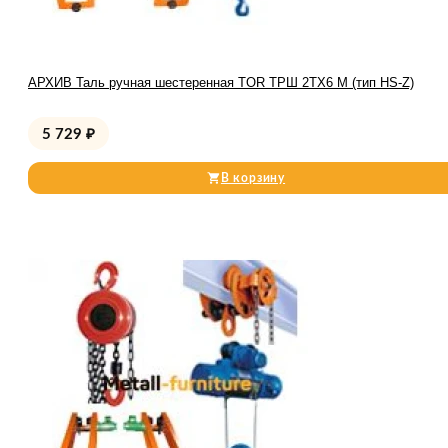
АРХИВ Таль ручная шестеренная TOR ТРШ 2ТХ6 М (тип HS-Z)
5 729
₽
В корзину