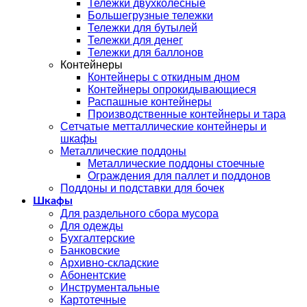
Тележки двухколесные
Большегрузные тележки
Тележки для бутылей
Тележки для денег
Тележки для баллонов
Контейнеры
Контейнеры с откидным дном
Контейнеры опрокидывающиеся
Распашные контейнеры
Производственные контейнеры и тара
Сетчатые метталлические контейнеры и
шкафы
Металлические поддоны
Металлические поддоны стоечные
Ограждения для паллет и поддонов
Поддоны и подставки для бочек
Шкафы
Для раздельного сбора мусора
Для одежды
Бухгалтерские
Банковские
Архивно-складские
Абонентские
Инструментальные
Картотечные