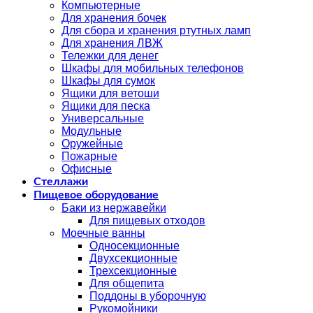
Компьютерные
Для хранения бочек
Для сбора и хранения ртутных ламп
Для хранения ЛВЖ
Тележки для денег
Шкафы для мобильных телефонов
Шкафы для сумок
Ящики для ветоши
Ящики для песка
Универсальные
Модульные
Оружейные
Пожарные
Офисные
Стеллажи
Пищевое оборудование
Баки из нержавейки
Для пищевых отходов
Моечные ванны
Односекционные
Двухсекционные
Трехсекционные
Для общепита
Поддоны в уборочную
Рукомойники