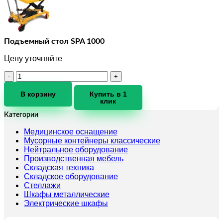
Подъемный стол SPA 1000
Цену уточняйте
Количество
товара
Подъемный
В корзину
Купить в 1
клик
стол
SPA
Категории
1000
Медицинское оснащение
Мусорные контейнеры классические
Нейтральное оборудование
Производственная мебель
Складская техника
Складское оборудование
Стеллажи
Шкафы металлические
Электрические шкафы