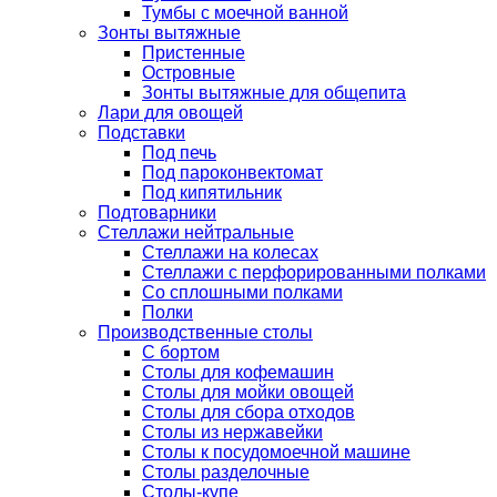
Тумбы с моечной ванной
Зонты вытяжные
Пристенные
Островные
Зонты вытяжные для общепита
Лари для овощей
Подставки
Под печь
Под пароконвектомат
Под кипятильник
Подтоварники
Стеллажи нейтральные
Стеллажи на колесах
Стеллажи с перфорированными полками
Со сплошными полками
Полки
Производственные столы
С бортом
Столы для кофемашин
Столы для мойки овощей
Столы для сбора отходов
Столы из нержавейки
Столы к посудомоечной машине
Столы разделочные
Столы-купе