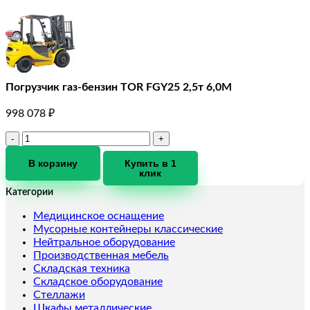
Погрузчик газ-бензин TOR FGY25 2,5т 6,0М
998 078
₽
Количество
товара
Погрузчик
В корзину
Купить в 1
клик
газ-
бензин
Категории
TOR
FGY25
Медицинское оснащение
2,5т
Мусорные контейнеры классические
6,0М
Нейтральное оборудование
Производственная мебель
Складская техника
Складское оборудование
Стеллажи
Шкафы металлические