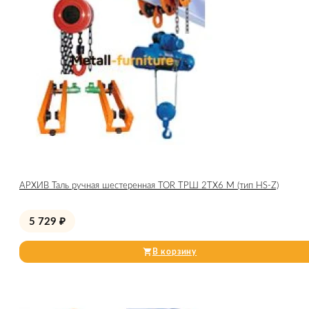
АРХИВ Таль ручная шестеренная TOR ТРШ 2ТХ6 М (тип HS-Z)
5 729
₽
В корзину