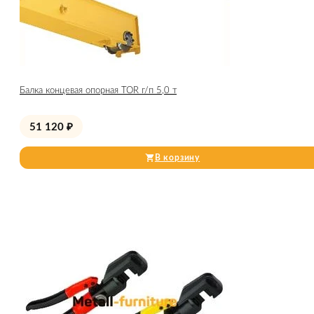
Балка концевая опорная TOR г/п 5,0 т
51 120
₽
В корзину