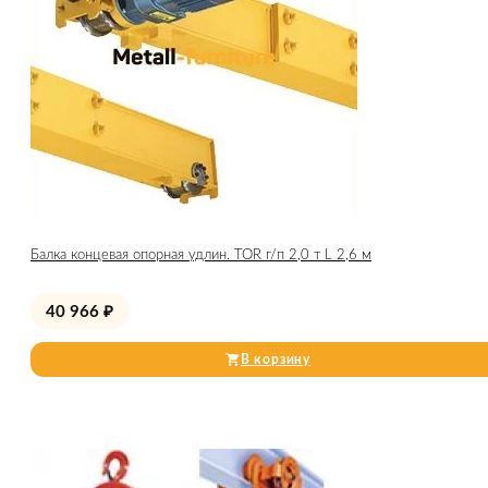
Балка концевая опорная удлин. TOR г/п 2,0 т L 2,6 м
40 966
₽
В корзину