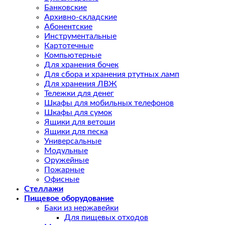
Банковские
Архивно-складские
Абонентские
Инструментальные
Картотечные
Компьютерные
Для хранения бочек
Для сбора и хранения ртутных ламп
Для хранения ЛВЖ
Тележки для денег
Шкафы для мобильных телефонов
Шкафы для сумок
Ящики для ветоши
Ящики для песка
Универсальные
Модульные
Оружейные
Пожарные
Офисные
Стеллажи
Пищевое оборудование
Баки из нержавейки
Для пищевых отходов