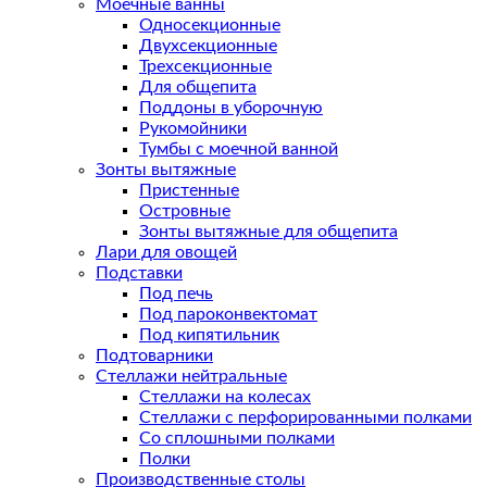
Моечные ванны
Односекционные
Двухсекционные
Трехсекционные
Для общепита
Поддоны в уборочную
Рукомойники
Тумбы с моечной ванной
Зонты вытяжные
Пристенные
Островные
Зонты вытяжные для общепита
Лари для овощей
Подставки
Под печь
Под пароконвектомат
Под кипятильник
Подтоварники
Стеллажи нейтральные
Стеллажи на колесах
Стеллажи с перфорированными полками
Со сплошными полками
Полки
Производственные столы