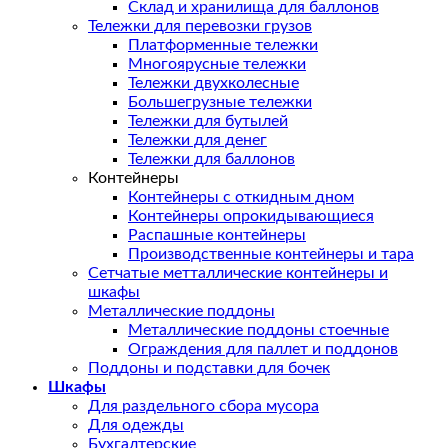
Склад и хранилища для баллонов
Тележки для перевозки грузов
Платформенные тележки
Многоярусные тележки
Тележки двухколесные
Большегрузные тележки
Тележки для бутылей
Тележки для денег
Тележки для баллонов
Контейнеры
Контейнеры с откидным дном
Контейнеры опрокидывающиеся
Распашные контейнеры
Производственные контейнеры и тара
Сетчатые метталлические контейнеры и
шкафы
Металлические поддоны
Металлические поддоны стоечные
Ограждения для паллет и поддонов
Поддоны и подставки для бочек
Шкафы
Для раздельного сбора мусора
Для одежды
Бухгалтерские