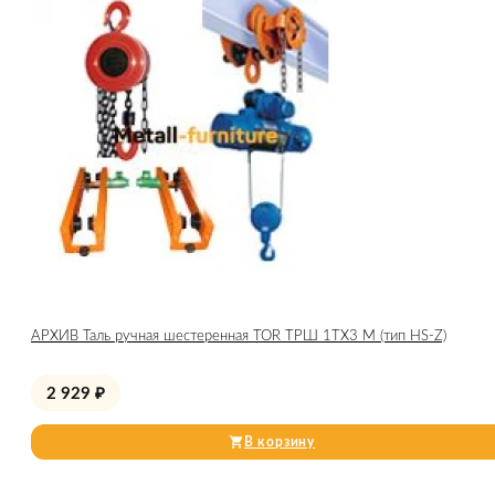
АРХИВ Таль ручная шестеренная TOR ТРШ 1ТХ3 М (тип HS-Z)
2 929
₽
В корзину