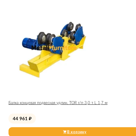
Балка концевая подвесная удлин. TOR г/п 3,0 т L 1,7 м
44 961
₽
В корзину