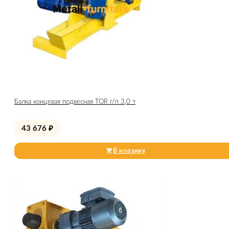
Балка концевая подвесная TOR г/п 3,0 т
43 676
₽
В корзину