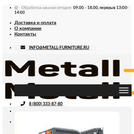
Skip
Обработка заказов сегодня:
09.00 - 18.00, перерыв 13:00-
to
14:00
content
Доставка и оплата
О компании
Контакты
INFO@METALL-FURNITURE.RU
8 (800) 333-87-80
Искать: