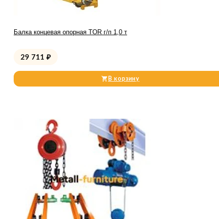
Балка концевая опорная TOR г/п 1,0 т
29 711
₽
В корзину