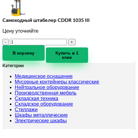
Самоходный штабелер CDDR 1035 III
Цену уточняйте
Количество
товара
Самоходный
В корзину
Купить в 1
клик
штабелер
CDDR
Категории
1035
III
Медицинское оснащение
Мусорные контейнеры классические
Нейтральное оборудование
Производственная мебель
Складская техника
Складское оборудование
Стеллажи
Шкафы металлические
Электрические шкафы