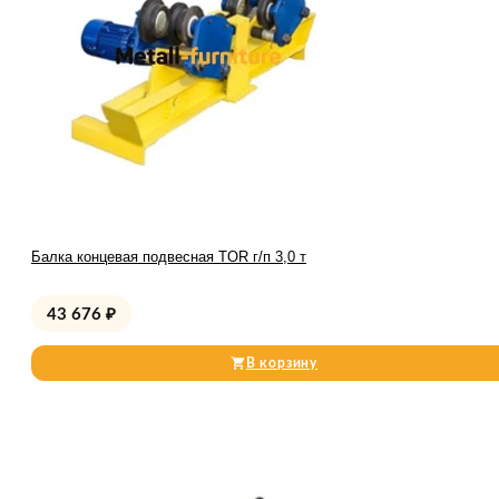
Балка концевая подвесная TOR г/п 3,0 т
43 676
₽
В корзину