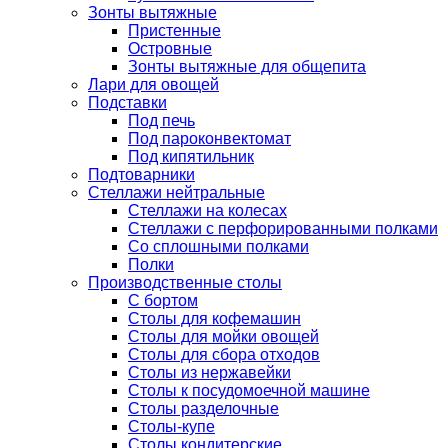
Зонты вытяжные
Пристенные
Островные
Зонты вытяжные для общепита
Лари для овощей
Подставки
Под печь
Под пароконвектомат
Под кипятильник
Подтоварники
Стеллажи нейтральные
Стеллажи на колесах
Стеллажи с перфорированными полками
Со сплошными полками
Полки
Производственные столы
С бортом
Столы для кофемашин
Столы для мойки овощей
Столы для сбора отходов
Столы из нержавейки
Столы к посудомоечной машине
Столы разделочные
Столы-купе
Столы кондитерские