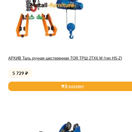
АРХИВ Таль ручная шестеренная TOR ТРШ 2ТХ6 М (тип HS-Z)
5 729
₽
В корзину