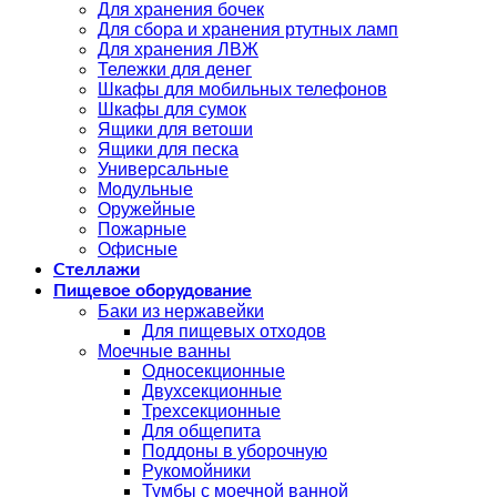
Для хранения бочек
Для сбора и хранения ртутных ламп
Для хранения ЛВЖ
Тележки для денег
Шкафы для мобильных телефонов
Шкафы для сумок
Ящики для ветоши
Ящики для песка
Универсальные
Модульные
Оружейные
Пожарные
Офисные
Стеллажи
Пищевое оборудование
Баки из нержавейки
Для пищевых отходов
Моечные ванны
Односекционные
Двухсекционные
Трехсекционные
Для общепита
Поддоны в уборочную
Рукомойники
Тумбы с моечной ванной