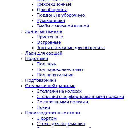
Трехсекционные
Для общепита
Поддоны в уборочную
Рукомойники
Тумбы с моечной ванной
Зонты вытяжные
Пристенные
Островные
Зонты вытяжные для общепита
Лари для овощей
Подставки
Под печь
Под пароконвектомат
Под кипятильник
Подтоварники
Стеллажи нейтральные
Стеллажи на колесах
Стеллажи с перфорированными полками
Со сплошными полками
Полки
Производственные столы
С бортом
Столы для кофемашин