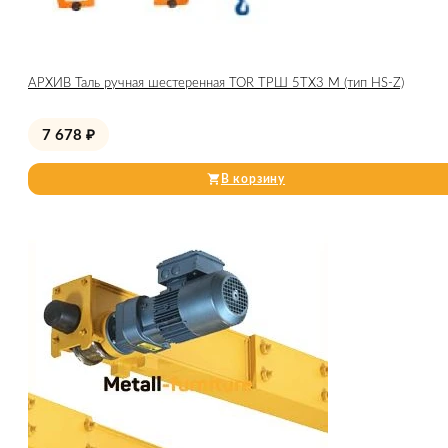
АРХИВ Таль ручная шестеренная TOR ТРШ 5ТХ3 М (тип HS-Z)
7 678
₽
В корзину