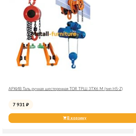
АРХИВ Таль ручная шестеренная TOR ТРШ 3ТХ6 М (тип HS-Z)
7 931
₽
В корзину