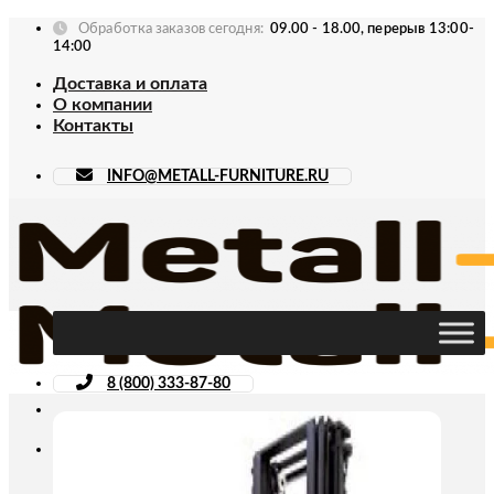
Skip
Обработка заказов сегодня:
09.00 - 18.00, перерыв 13:00-
to
14:00
content
Доставка и оплата
О компании
Контакты
INFO@METALL-FURNITURE.RU
8 (800) 333-87-80
Искать: