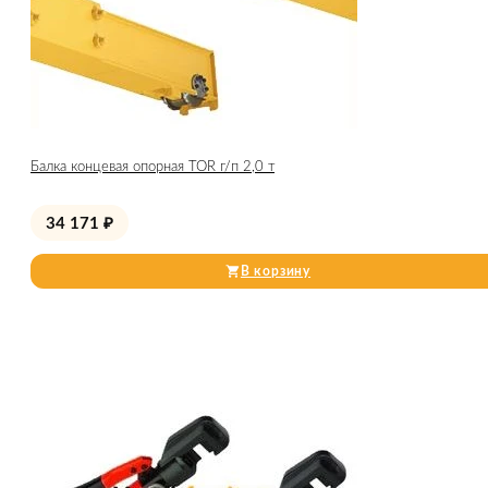
Балка концевая опорная TOR г/п 2,0 т
34 171
₽
В корзину