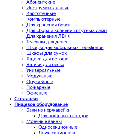
Абонентские
Инструментальные
Картотечные
Компьютерные
Для хранения бочек
Для сбора и хранения ртутных ламп
Для хранения ЛВЖ
Тележки для денег
Шкафы для мобильных телефонов
Шкафы для сумок
Ящики для ветоши
Ящики для песка
Универсальные
Модульные
Оружейные
Пожарные
Офисные
Стеллажи
Пищевое оборудование
Баки из нержавейки
Для пищевых отходов
Моечные ванны
Односекционные
Двухсекционные