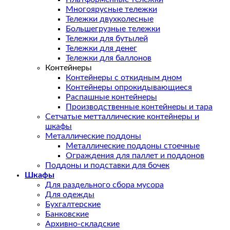
Многоярусные тележки
Тележки двухколесные
Большегрузные тележки
Тележки для бутылей
Тележки для денег
Тележки для баллонов
Контейнеры
Контейнеры с откидным дном
Контейнеры опрокидывающиеся
Распашные контейнеры
Производственные контейнеры и тара
Сетчатые метталлические контейнеры и
шкафы
Металлические поддоны
Металлические поддоны стоечные
Ограждения для паллет и поддонов
Поддоны и подставки для бочек
Шкафы
Для раздельного сбора мусора
Для одежды
Бухгалтерские
Банковские
Архивно-складские