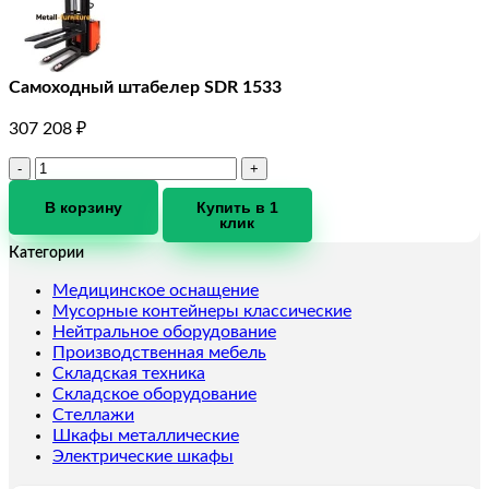
Самоходный штабелер SDR 1533
307 208
₽
Количество
товара
Самоходный
В корзину
Купить в 1
клик
штабелер
SDR
Категории
1533
Медицинское оснащение
Мусорные контейнеры классические
Нейтральное оборудование
Производственная мебель
Складская техника
Складское оборудование
Стеллажи
Шкафы металлические
Электрические шкафы