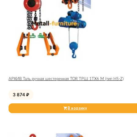
АРХИВ Таль ручная шестеренная TOR ТРШ 1ТХ6 М (тип HS-Z)
3 874
₽
В корзину