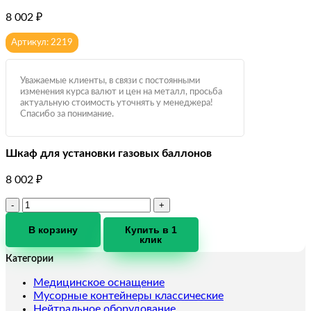
8 002
₽
Артикул: 2219
Уважаемые клиенты, в связи с постоянными
изменения курса валют и цен на металл, просьба
актуальную стоимость уточнять у менеджера!
Спасибо за понимание.
Шкаф для установки газовых баллонов
8 002
₽
Количество
товара
Шкаф
В корзину
Купить в 1
клик
для
установки
Категории
газовых
баллонов
Медицинское оснащение
Мусорные контейнеры классические
Нейтральное оборудование