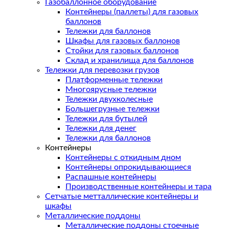
Газобаллонное оборудование
Контейнеры (паллеты) для газовых
баллонов
Тележки для баллонов
Шкафы для газовых баллонов
Стойки для газовых баллонов
Склад и хранилища для баллонов
Тележки для перевозки грузов
Платформенные тележки
Многоярусные тележки
Тележки двухколесные
Большегрузные тележки
Тележки для бутылей
Тележки для денег
Тележки для баллонов
Контейнеры
Контейнеры с откидным дном
Контейнеры опрокидывающиеся
Распашные контейнеры
Производственные контейнеры и тара
Сетчатые метталлические контейнеры и
шкафы
Металлические поддоны
Металлические поддоны стоечные