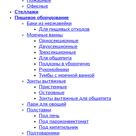
Пожарные
Офисные
Стеллажи
Пищевое оборудование
Баки из нержавейки
Для пищевых отходов
Моечные ванны
Односекционные
Двухсекционные
Трехсекционные
Для общепита
Поддоны в уборочную
Рукомойники
Тумбы с моечной ванной
Зонты вытяжные
Пристенные
Островные
Зонты вытяжные для общепита
Лари для овощей
Подставки
Под печь
Под пароконвектомат
Под кипятильник
Подтоварники