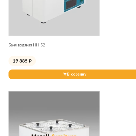
Баня водяная HH-S2
19 885
₽
В корзину