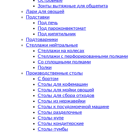
Островные
Зонты вытяжные для общепита
Лари для овощей
Подставки
Под печь
Под пароконвектомат
Под кипятильник
Подтоварники
Стеллажи нейтральные
Стеллажи на колесах
Стеллажи с перфорированными полками
Со сплошными полками
Полки
Производственные столы
С бортом
Столы для кофемашин
Столы для мойки овощей
Столы для сбора отходов
Столы из нержавейки
Столы к посудомоечной машине
Столы разделочные
Столы-купе
Столы кондитерские
Столы-тумбы