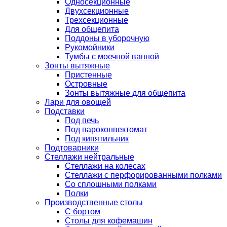
Односекционные
Двухсекционные
Трехсекционные
Для общепита
Поддоны в уборочную
Рукомойники
Тумбы с моечной ванной
Зонты вытяжные
Пристенные
Островные
Зонты вытяжные для общепита
Лари для овощей
Подставки
Под печь
Под пароконвектомат
Под кипятильник
Подтоварники
Стеллажи нейтральные
Стеллажи на колесах
Стеллажи с перфорированными полками
Со сплошными полками
Полки
Производственные столы
С бортом
Столы для кофемашин