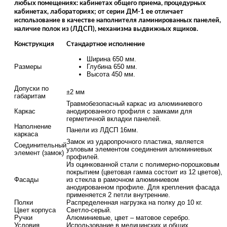
любых помещениях: кабинетах общего приема, процедурных
кабинетах, лабораториях; от серии ДМ-1 ее отличает
использование в качестве наполнителя ламинированных панелей,
наличие полок из (ЛДСП), механизма выдвижных ящиков.
Конструкция
Стандартное исполнение
Ширина 650 мм.
Размеры
Глубина 650 мм.
Высота 450 мм.
Допуски по
±2 мм
габаритам
Травмобезопасный каркас из алюминиевого
Каркас
анодированного профиля с замками для
герметичной вкладки панелей.
Наполнение
Панели из ЛДСП 16мм.
каркаса
Замок из ударопрочного пластика, является
Соединительный
узловым элементом соединения алюминиевых
элемент (замок)
профилей.
Из оцинкованной стали с полимерно-порошковым
покрытием (цветовая гамма состоит из 12 цветов),
Фасады
из стекла в рамочном алюминиевом
анодированном профиле. Для крепления фасада
применяется 2 петли внутренние.
Полки
Распределенная нагрузка на полку до 10 кг.
Цвет корпуса
Светло-серый.
Ручки
Алюминиевые, цвет – матовое серебро.
Условия
Использование в медицинских и общих