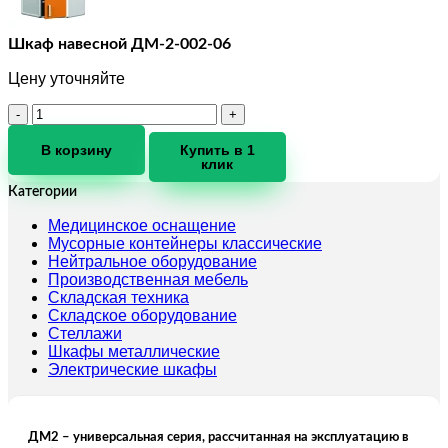
Шкаф навесной ДМ-2-002-06
Цену уточняйте
Количество
товара
Шкаф
В корзину
Купить в 1
клик
навесной
ДМ-2-
Категории
002-
06
Медицинское оснащение
Мусорные контейнеры классические
Нейтральное оборудование
Производственная мебель
Складская техника
Складское оборудование
Стеллажи
Шкафы металлические
Электрические шкафы
ДМ2 – универсальная серия, рассчитанная на эксплуатацию в