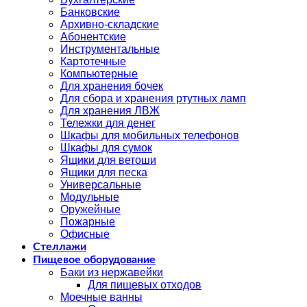
Банковские
Архивно-складские
Абонентские
Инструментальные
Картотечные
Компьютерные
Для хранения бочек
Для сбора и хранения ртутных ламп
Для хранения ЛВЖ
Тележки для денег
Шкафы для мобильных телефонов
Шкафы для сумок
Ящики для ветоши
Ящики для песка
Универсальные
Модульные
Оружейные
Пожарные
Офисные
Стеллажи
Пищевое оборудование
Баки из нержавейки
Для пищевых отходов
Моечные ванны