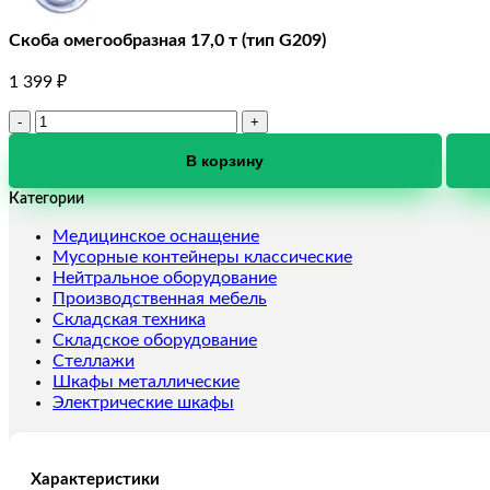
Скоба омегообразная 17,0 т (тип G209)
1 399
₽
Количество
товара
Скоба
В корзину
омегообразная
Категории
17,0
т
Медицинское оснащение
(тип
Мусорные контейнеры классические
G209)
Нейтральное оборудование
Производственная мебель
Складская техника
Складское оборудование
Стеллажи
Шкафы металлические
Электрические шкафы
Характеристики