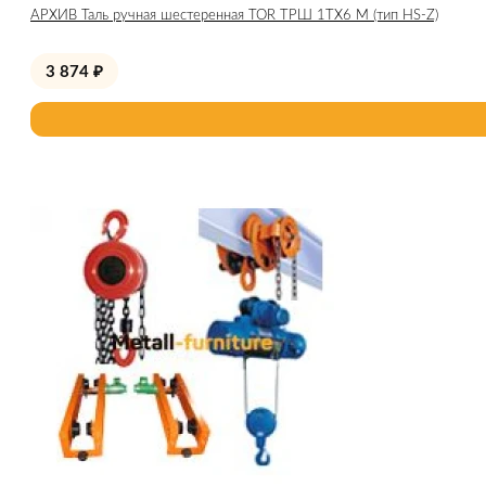
АРХИВ Таль ручная шестеренная TOR ТРШ 1ТХ6 М (тип HS-Z)
3 874
₽