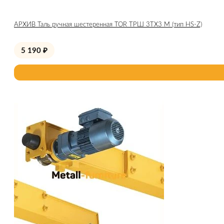
АРХИВ Таль ручная шестеренная TOR ТРШ 3ТХ3 М (тип HS-Z)
5 190
₽