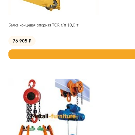
Балка концевая опорная TOR г/п 10,0 т
76 905
₽