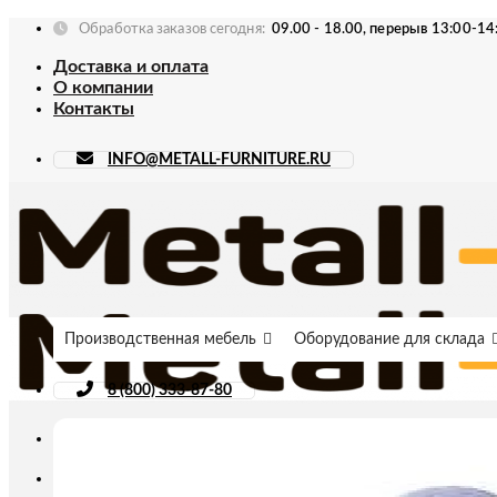
Skip
Обработка заказов сегодня:
09.00 - 18.00, перерыв 13:00-14
to
Доставка и оплата
content
О компании
Контакты
INFO@METALL-FURNITURE.RU
Производственная мебель
Оборудование для склада
8 (800) 333-87-80
Искать: