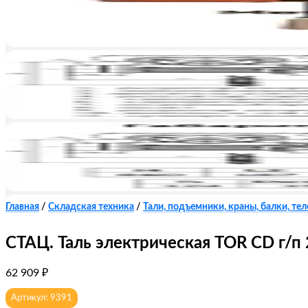
Главная
/
Складская техника
/
Тали, подъемники, краны, балки, те
СТАЦ. Таль электрическая TOR CD г/п 2
62 909
₽
Артикул: 9391