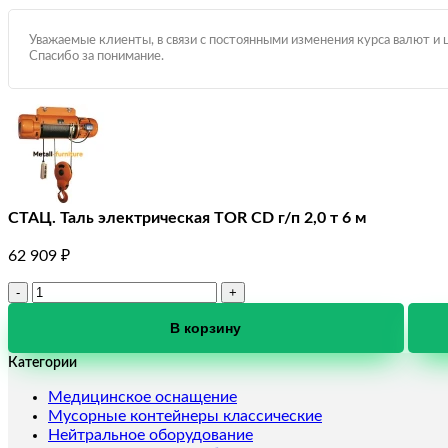
Уважаемые клиенты, в связи с постоянными изменения курса валют и 
Спасибо за понимание.
СТАЦ. Таль электрическая TOR CD г/п 2,0 т 6 м
62 909
₽
Количество
товара
СТАЦ.
В корзину
Таль
Категории
электрическая
TOR
Медицинское оснащение
CD
Мусорные контейнеры классические
г/
Нейтральное оборудование
п