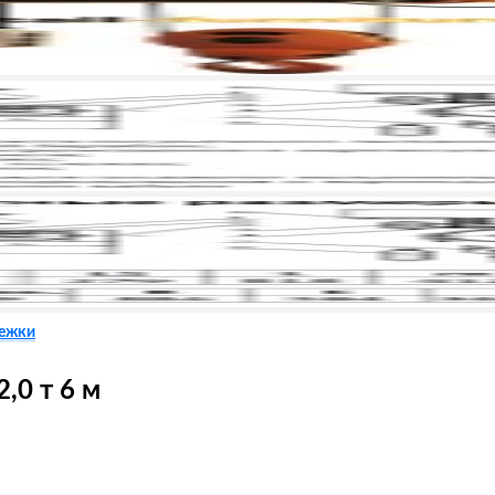
лежки
,0 т 6 м