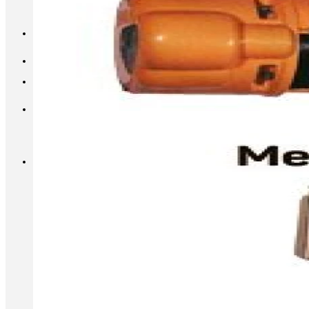
INFO@METALL-FURNITURE.RU
8 (800) 333-87-80
Корзина
Корзина пуста.