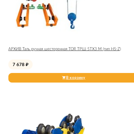
АРХИВ Таль ручная шестеренная TOR ТРШ 5ТХ3 М (тип HS-Z)
7 678
₽
В корзину