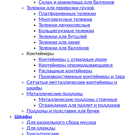
Склад и хранилища для баллонов
Тележки для перевозки грузов
Платформенные тележки
Многоярусные тележки
Тележки двухколесные
Большегрузные тележки
Тележки для бутылей
Тележки для денег
Тележки для баллонов
Контейнеры
Контейнеры с откидным дном
Контейнеры опрокидывающиеся
Распашные контейнеры
Производственные контейнеры и тара
Сетчатые метталлические контейнеры и
шкафы
Металлические поддоны
Металлические поддоны стоечные
Ограждения для паллет и поддонов
Поддоны и подставки для бочек
Шкафы
Для раздельного сбора мусора
Для одежды
Бухгалтерские