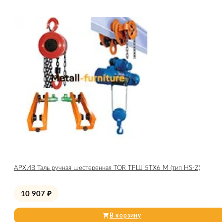
АРХИВ Таль ручная шестеренная TOR ТРШ 5ТХ6 М (тип HS-Z)
10 907
₽
В корзину