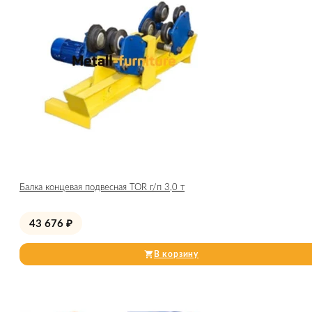
Балка концевая подвесная TOR г/п 3,0 т
43 676
₽
В корзину