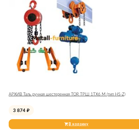
АРХИВ Таль ручная шестеренная TOR ТРШ 1ТХ6 М (тип HS-Z)
3 874
₽
В корзину