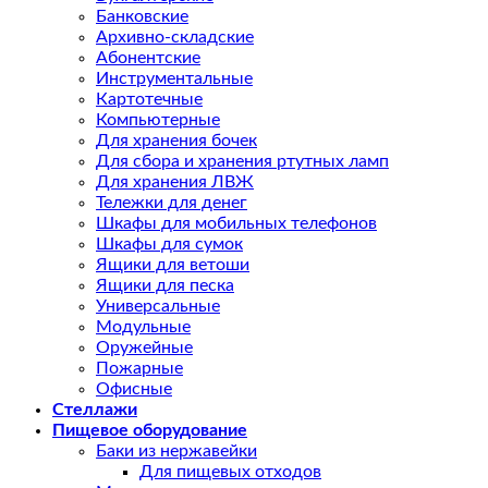
Банковские
Архивно-складские
Абонентские
Инструментальные
Картотечные
Компьютерные
Для хранения бочек
Для сбора и хранения ртутных ламп
Для хранения ЛВЖ
Тележки для денег
Шкафы для мобильных телефонов
Шкафы для сумок
Ящики для ветоши
Ящики для песка
Универсальные
Модульные
Оружейные
Пожарные
Офисные
Стеллажи
Пищевое оборудование
Баки из нержавейки
Для пищевых отходов