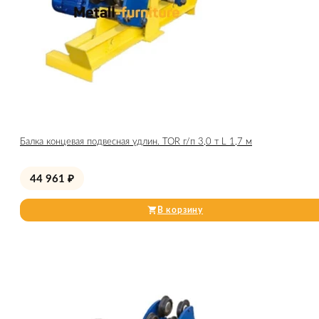
Балка концевая подвесная удлин. TOR г/п 3,0 т L 1,7 м
44 961
₽
В корзину