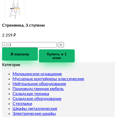
Стремянка, 3 ступени
2 259
₽
Количество
товара
Стремянка,
В корзину
Купить в 1
клик
3
ступени
Категории
Медицинское оснащение
Мусорные контейнеры классические
Нейтральное оборудование
Производственная мебель
Складская техника
Складское оборудование
Стеллажи
Шкафы металлические
Электрические шкафы