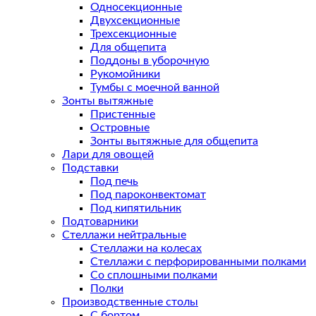
Односекционные
Двухсекционные
Трехсекционные
Для общепита
Поддоны в уборочную
Рукомойники
Тумбы с моечной ванной
Зонты вытяжные
Пристенные
Островные
Зонты вытяжные для общепита
Лари для овощей
Подставки
Под печь
Под пароконвектомат
Под кипятильник
Подтоварники
Стеллажи нейтральные
Стеллажи на колесах
Стеллажи с перфорированными полками
Со сплошными полками
Полки
Производственные столы
С бортом