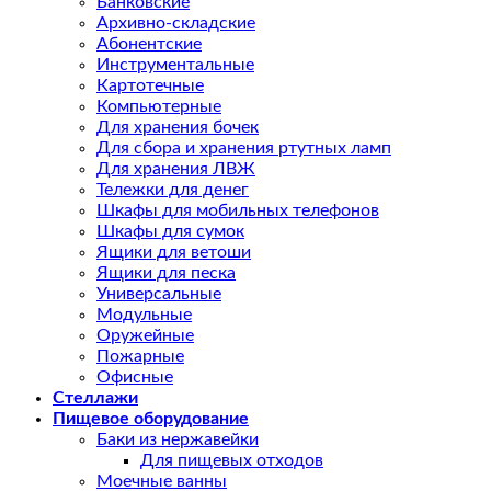
Банковские
Архивно-складские
Абонентские
Инструментальные
Картотечные
Компьютерные
Для хранения бочек
Для сбора и хранения ртутных ламп
Для хранения ЛВЖ
Тележки для денег
Шкафы для мобильных телефонов
Шкафы для сумок
Ящики для ветоши
Ящики для песка
Универсальные
Модульные
Оружейные
Пожарные
Офисные
Стеллажи
Пищевое оборудование
Баки из нержавейки
Для пищевых отходов
Моечные ванны