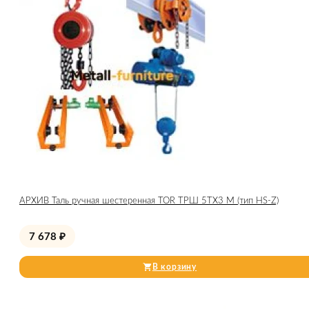
АРХИВ Таль ручная шестеренная TOR ТРШ 5ТХ3 М (тип HS-Z)
7 678
₽
В корзину