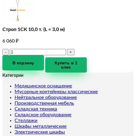
Строп 1СК 10,0 т. (L = 3,0 м)
6 060
₽
Количество
товара
Строп
В корзину
Купить в 1
клик
1СК
10,0
Категории
т.
(L
Медицинское оснащение
=
Мусорные контейнеры классические
3,0
Нейтральное оборудование
м)
Производственная мебель
Складская техника
Складское оборудование
Стеллажи
Шкафы металлические
Электрические шкафы