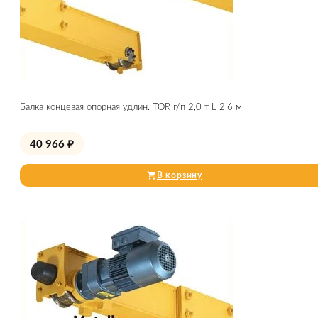
Балка концевая опорная удлин. TOR г/п 2,0 т L 2,6 м
40 966
₽
В корзину