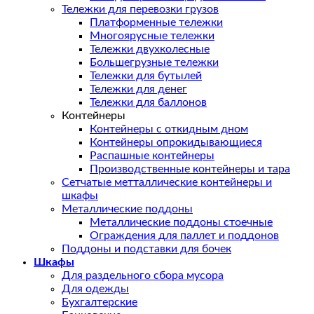
Тележки для перевозки грузов
Платформенные тележки
Многоярусные тележки
Тележки двухколесные
Большегрузные тележки
Тележки для бутылей
Тележки для денег
Тележки для баллонов
Контейнеры
Контейнеры с откидным дном
Контейнеры опрокидывающиеся
Распашные контейнеры
Производственные контейнеры и тара
Сетчатые метталлические контейнеры и
шкафы
Металлические поддоны
Металлические поддоны стоечные
Ограждения для паллет и поддонов
Поддоны и подставки для бочек
Шкафы
Для раздельного сбора мусора
Для одежды
Бухгалтерские