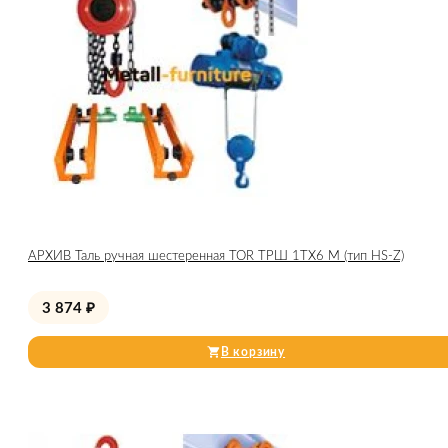
АРХИВ Таль ручная шестеренная TOR ТРШ 1ТХ6 М (тип HS-Z)
3 874
₽
В корзину