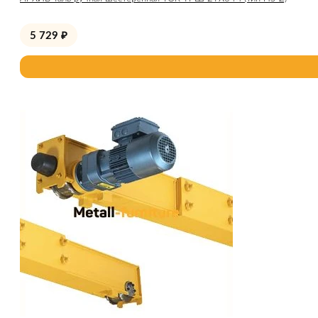
5 729
₽