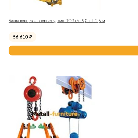
Балка концевая опорная удлин. TOR г/п 5,0 т L 2,6 м
56 610
₽