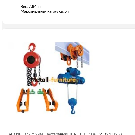
Вес: 7,84 кг
Максимальная нагрузка: 5 т
АРХИВ Таль ручная шестеренная TOR ТРШ 2ТХ6 М (тип HS-Z)