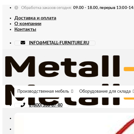
Skip
Обработка заказов сегодня:
09.00 - 18.00, перерыв 13:00-14
to
Доставка и оплата
content
О компании
Контакты
INFO@METALL-FURNITURE.RU
Производственная мебель
Оборудование для склада
8 (800) 333-87-80
Искать: