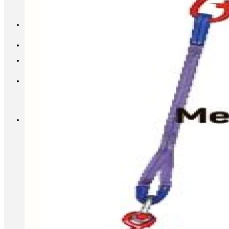
INFO@METALL-FURNITURE.RU
8 (800) 333-87-80
Корзина
Корзина пуста.