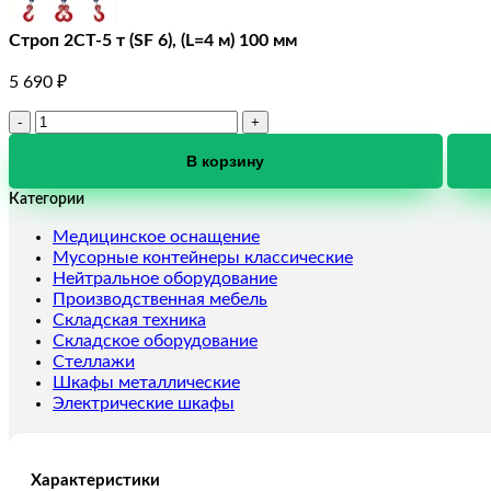
Строп 2СТ-5 т (SF 6), (L=4 м) 100 мм
5 690
₽
Количество
товара
Строп
В корзину
2СТ-5
Категории
т
(SF
Медицинское оснащение
6),
Мусорные контейнеры классические
(L=4
Нейтральное оборудование
м)
Производственная мебель
100
Складская техника
мм
Складское оборудование
Стеллажи
Шкафы металлические
Электрические шкафы
Характеристики