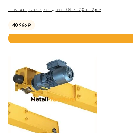
Балка концевая опорная удлин. TOR г/п 2,0 т L 2,6 м
40 966
₽