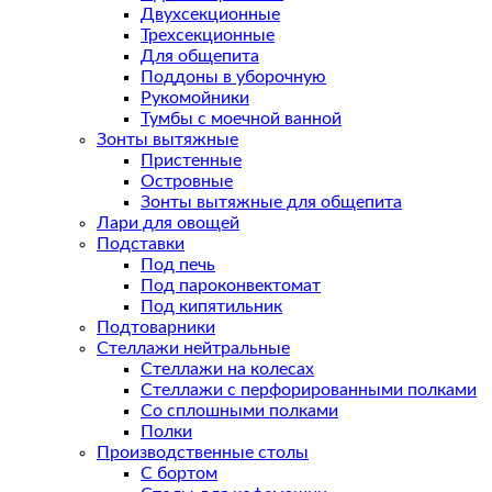
Двухсекционные
Трехсекционные
Для общепита
Поддоны в уборочную
Рукомойники
Тумбы с моечной ванной
Зонты вытяжные
Пристенные
Островные
Зонты вытяжные для общепита
Лари для овощей
Подставки
Под печь
Под пароконвектомат
Под кипятильник
Подтоварники
Стеллажи нейтральные
Стеллажи на колесах
Стеллажи с перфорированными полками
Со сплошными полками
Полки
Производственные столы
С бортом