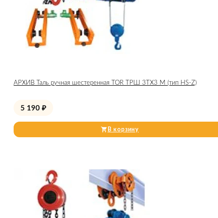
АРХИВ Таль ручная шестеренная TOR ТРШ 3ТХ3 М (тип HS-Z)
5 190
₽
В корзину