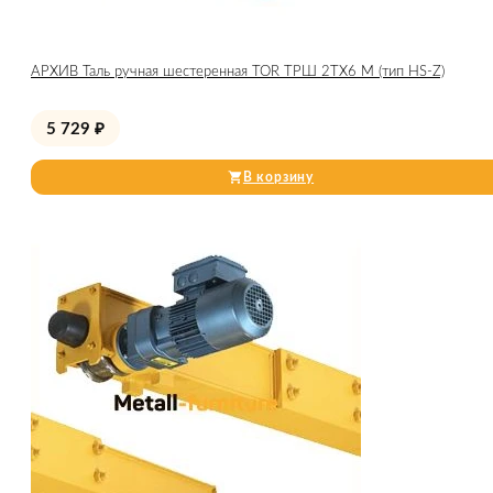
АРХИВ Таль ручная шестеренная TOR ТРШ 2ТХ6 М (тип HS-Z)
5 729
₽
В корзину