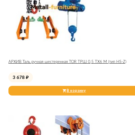
АРХИВ Таль ручная шестеренная TOR ТРШ 0,5 ТХ6 М (тип HS-Z)
3 678
₽
В корзину