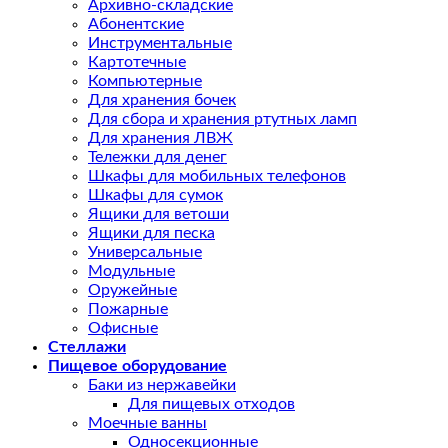
Архивно-складские
Абонентские
Инструментальные
Картотечные
Компьютерные
Для хранения бочек
Для сбора и хранения ртутных ламп
Для хранения ЛВЖ
Тележки для денег
Шкафы для мобильных телефонов
Шкафы для сумок
Ящики для ветоши
Ящики для песка
Универсальные
Модульные
Оружейные
Пожарные
Офисные
Стеллажи
Пищевое оборудование
Баки из нержавейки
Для пищевых отходов
Моечные ванны
Односекционные