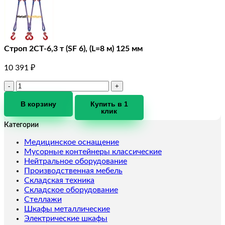
Строп 2СТ-6,3 т (SF 6), (L=8 м) 125 мм
10 391
₽
Количество
товара
Строп
В корзину
Купить в 1
клик
2СТ-6,3
т
Категории
(SF
6),
Медицинское оснащение
(L=8
Мусорные контейнеры классические
м)
Нейтральное оборудование
125
Производственная мебель
мм
Складская техника
Складское оборудование
Стеллажи
Шкафы металлические
Электрические шкафы