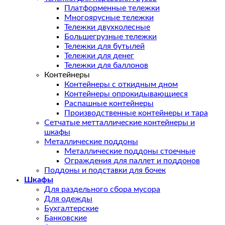
Платформенные тележки
Многоярусные тележки
Тележки двухколесные
Большегрузные тележки
Тележки для бутылей
Тележки для денег
Тележки для баллонов
Контейнеры
Контейнеры с откидным дном
Контейнеры опрокидывающиеся
Распашные контейнеры
Производственные контейнеры и тара
Сетчатые метталлические контейнеры и
шкафы
Металлические поддоны
Металлические поддоны стоечные
Ограждения для паллет и поддонов
Поддоны и подставки для бочек
Шкафы
Для раздельного сбора мусора
Для одежды
Бухгалтерские
Банковские