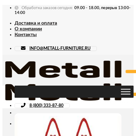
Skip
Обработка заказов сегодня:
09.00 - 18.00, перерыв 13:00-
to
14:00
content
Доставка и оплата
О компании
Контакты
INFO@METALL-FURNITURE.RU
8 (800) 333-87-80
Искать: