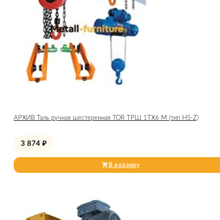
АРХИВ Таль ручная шестеренная TOR ТРШ 1ТХ6 М (тип HS-Z)
3 874
₽
В корзину