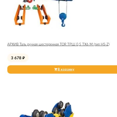
АРХИВ Таль ручная шестеренная TOR ТРШ 0,5 ТХ6 М (тип HS-Z)
3 678
₽
В корзину