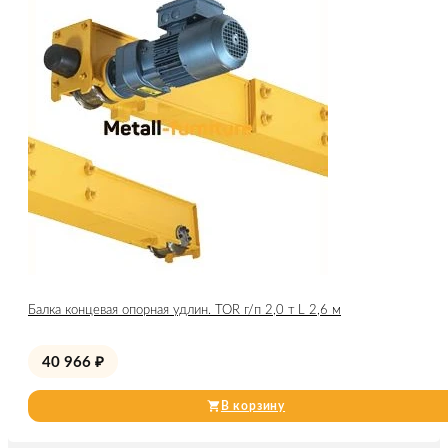
Балка концевая опорная удлин. TOR г/п 2,0 т L 2,6 м
40 966
₽
В корзину