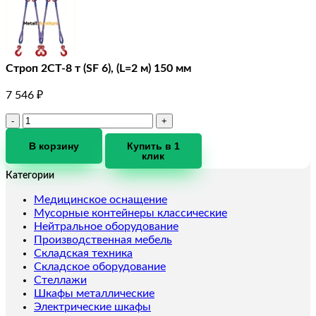
Строп 2СТ-8 т (SF 6), (L=2 м) 150 мм
7 546
₽
Количество
товара
Строп
В корзину
Купить в 1
клик
2СТ-8
т
Категории
(SF
6),
Медицинское оснащение
(L=2
Мусорные контейнеры классические
м)
Нейтральное оборудование
150
Производственная мебель
мм
Складская техника
Складское оборудование
Стеллажи
Шкафы металлические
Электрические шкафы