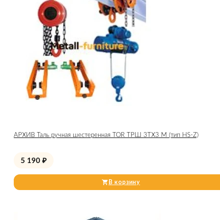
АРХИВ Таль ручная шестеренная TOR ТРШ 3ТХ3 М (тип HS-Z)
5 190
₽
В корзину