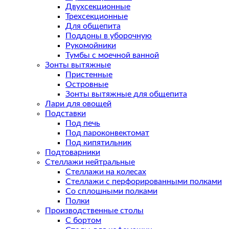
Двухсекционные
Трехсекционные
Для общепита
Поддоны в уборочную
Рукомойники
Тумбы с моечной ванной
Зонты вытяжные
Пристенные
Островные
Зонты вытяжные для общепита
Лари для овощей
Подставки
Под печь
Под пароконвектомат
Под кипятильник
Подтоварники
Стеллажи нейтральные
Стеллажи на колесах
Стеллажи с перфорированными полками
Со сплошными полками
Полки
Производственные столы
С бортом