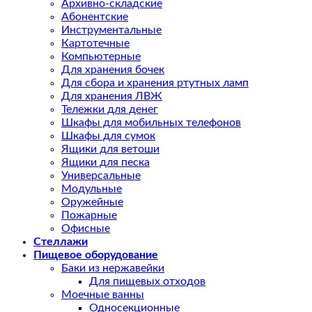
Архивно-складские
Абонентские
Инструментальные
Картотечные
Компьютерные
Для хранения бочек
Для сбора и хранения ртутных ламп
Для хранения ЛВЖ
Тележки для денег
Шкафы для мобильных телефонов
Шкафы для сумок
Ящики для ветоши
Ящики для песка
Универсальные
Модульные
Оружейные
Пожарные
Офисные
Стеллажи
Пищевое оборудование
Баки из нержавейки
Для пищевых отходов
Моечные ванны
Односекционные