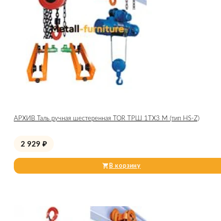
АРХИВ Таль ручная шестеренная TOR ТРШ 1ТХ3 М (тип HS-Z)
2 929
₽
В корзину