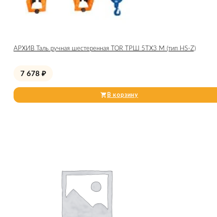
АРХИВ Таль ручная шестеренная TOR ТРШ 5ТХ3 М (тип HS-Z)
7 678
₽
В корзину