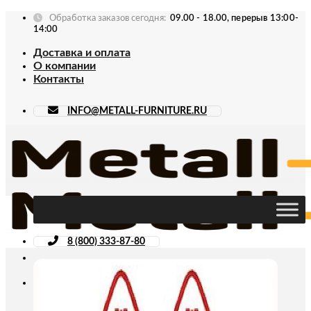
Skip
Обработка заказов сегодня:
09.00 - 18.00, перерыв 13:00-
to
14:00
content
Доставка и оплата
О компании
Контакты
INFO@METALL-FURNITURE.RU
8 (800) 333-87-80
Искать: