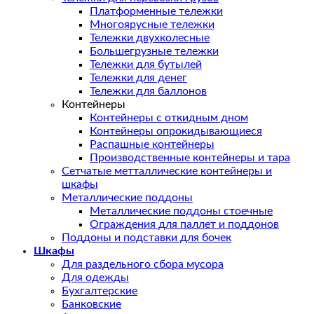
Платформенные тележки
Многоярусные тележки
Тележки двухколесные
Большегрузные тележки
Тележки для бутылей
Тележки для денег
Тележки для баллонов
Контейнеры
Контейнеры с откидным дном
Контейнеры опрокидывающиеся
Распашные контейнеры
Производственные контейнеры и тара
Сетчатые метталлические контейнеры и
шкафы
Металлические поддоны
Металлические поддоны стоечные
Ограждения для паллет и поддонов
Поддоны и подставки для бочек
Шкафы
Для раздельного сбора мусора
Для одежды
Бухгалтерские
Банковские