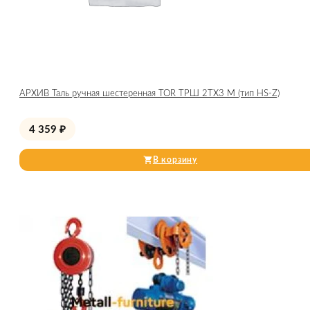
АРХИВ Таль ручная шестеренная TOR ТРШ 2ТХ3 М (тип HS-Z)
4 359
₽
В корзину