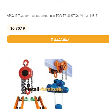
АРХИВ Таль ручная шестеренная TOR ТРШ 5ТХ6 М (тип HS-Z)
10 907
₽
В корзину