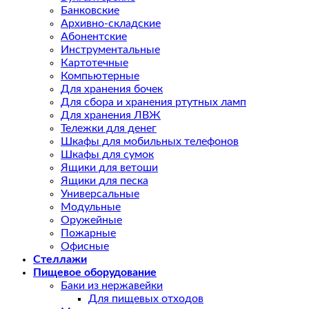
Банковские
Архивно-складские
Абонентские
Инструментальные
Картотечные
Компьютерные
Для хранения бочек
Для сбора и хранения ртутных ламп
Для хранения ЛВЖ
Тележки для денег
Шкафы для мобильных телефонов
Шкафы для сумок
Ящики для ветоши
Ящики для песка
Универсальные
Модульные
Оружейные
Пожарные
Офисные
Стеллажи
Пищевое оборудование
Баки из нержавейки
Для пищевых отходов