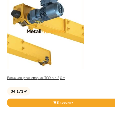
Балка концевая опорная TOR г/п 2,0 т
34 171
₽
В корзину