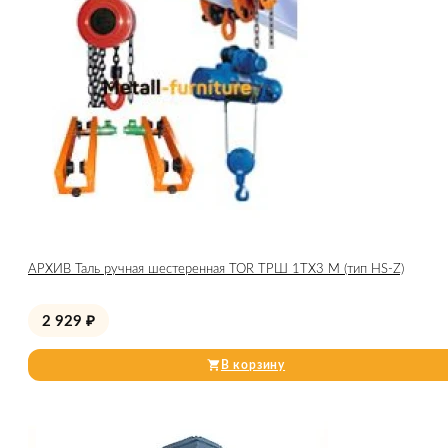
АРХИВ Таль ручная шестеренная TOR ТРШ 1ТХ3 М (тип HS-Z)
2 929
₽
В корзину