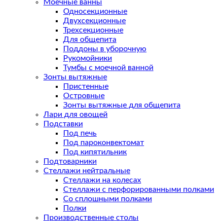
Моечные ванны
Односекционные
Двухсекционные
Трехсекционные
Для общепита
Поддоны в уборочную
Рукомойники
Тумбы с моечной ванной
Зонты вытяжные
Пристенные
Островные
Зонты вытяжные для общепита
Лари для овощей
Подставки
Под печь
Под пароконвектомат
Под кипятильник
Подтоварники
Стеллажи нейтральные
Стеллажи на колесах
Стеллажи с перфорированными полками
Со сплошными полками
Полки
Производственные столы