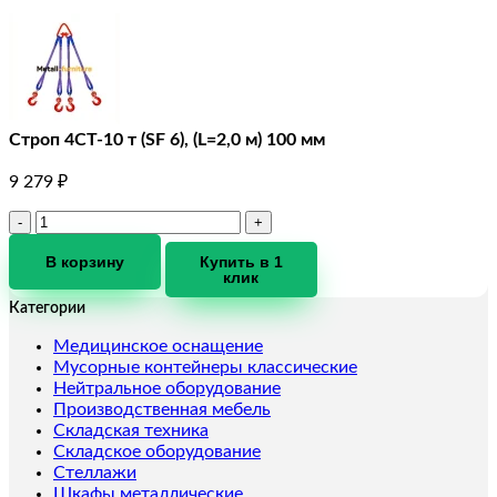
Строп 4СТ-10 т (SF 6), (L=2,0 м) 100 мм
9 279
₽
Количество
товара
Строп
В корзину
Купить в 1
клик
4СТ-10
т
Категории
(SF
6),
Медицинское оснащение
(L=2,0
Мусорные контейнеры классические
м)
Нейтральное оборудование
100
Производственная мебель
мм
Складская техника
Складское оборудование
Стеллажи
Шкафы металлические