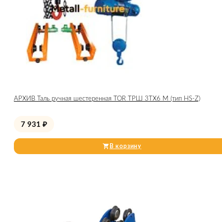
АРХИВ Таль ручная шестеренная TOR ТРШ 3ТХ6 М (тип HS-Z)
7 931
₽
В корзину