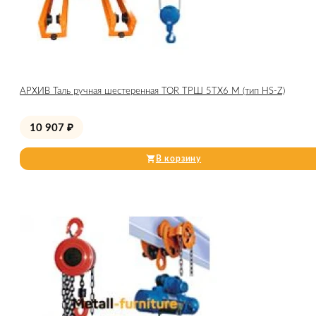
АРХИВ Таль ручная шестеренная TOR ТРШ 5ТХ6 М (тип HS-Z)
10 907
₽
В корзину