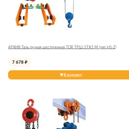
АРХИВ Таль ручная шестеренная TOR ТРШ 5ТХ3 М (тип HS-Z)
7 678
₽
В корзину