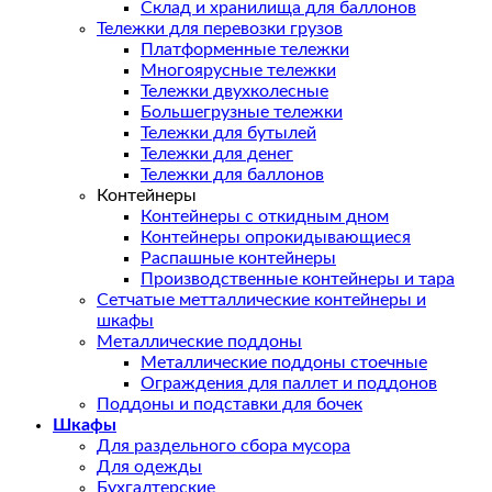
Склад и хранилища для баллонов
Тележки для перевозки грузов
Платформенные тележки
Многоярусные тележки
Тележки двухколесные
Большегрузные тележки
Тележки для бутылей
Тележки для денег
Тележки для баллонов
Контейнеры
Контейнеры с откидным дном
Контейнеры опрокидывающиеся
Распашные контейнеры
Производственные контейнеры и тара
Сетчатые метталлические контейнеры и
шкафы
Металлические поддоны
Металлические поддоны стоечные
Ограждения для паллет и поддонов
Поддоны и подставки для бочек
Шкафы
Для раздельного сбора мусора
Для одежды
Бухгалтерские