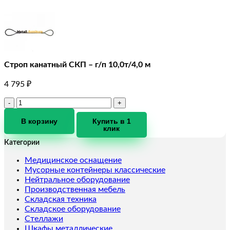
Строп канатный СКП – г/п 10,0т/4,0 м
4 795
₽
Количество
товара
Строп
В корзину
Купить в 1
клик
канатный
СКП
Категории
-
г/
Медицинское оснащение
п
Мусорные контейнеры классические
10,0т/4,0
Нейтральное оборудование
м
Производственная мебель
Складская техника
Складское оборудование
Стеллажи
Шкафы металлические