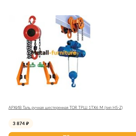
АРХИВ Таль ручная шестеренная TOR ТРШ 1ТХ6 М (тип HS-Z)
3 874
₽