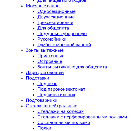
Для пищевых отходов
Моечные ванны
Односекционные
Двухсекционные
Трехсекционные
Для общепита
Поддоны в уборочную
Рукомойники
Тумбы с моечной ванной
Зонты вытяжные
Пристенные
Островные
Зонты вытяжные для общепита
Лари для овощей
Подставки
Под печь
Под пароконвектомат
Под кипятильник
Подтоварники
Стеллажи нейтральные
Стеллажи на колесах
Стеллажи с перфорированными полками
Со сплошными полками
Полки