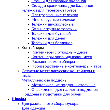
Стойки для газовых баллонов
Склад и хранилища для баллонов
Тележки для перевозки грузов
Платформенные тележки
Многоярусные тележки
Тележки двухколесные
Большегрузные тележки
Тележки для бутылей
Тележки для денег
Тележки для баллонов
Контейнеры
Контейнеры с откидным дном
Контейнеры опрокидывающиеся
Распашные контейнеры
Производственные контейнеры и тара
Сетчатые метталлические контейнеры и
шкафы
Металлические поддоны
Металлические поддоны стоечные
Ограждения для паллет и поддонов
Поддоны и подставки для бочек
Шкафы
Для раздельного сбора мусора
Для одежды