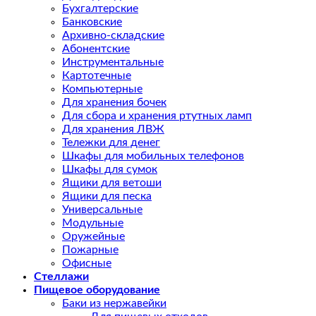
Бухгалтерские
Банковские
Архивно-складские
Абонентские
Инструментальные
Картотечные
Компьютерные
Для хранения бочек
Для сбора и хранения ртутных ламп
Для хранения ЛВЖ
Тележки для денег
Шкафы для мобильных телефонов
Шкафы для сумок
Ящики для ветоши
Ящики для песка
Универсальные
Модульные
Оружейные
Пожарные
Офисные
Стеллажи
Пищевое оборудование
Баки из нержавейки