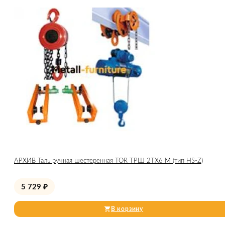
АРХИВ Таль ручная шестеренная TOR ТРШ 2ТХ6 М (тип HS-Z)
5 729
₽
В корзину