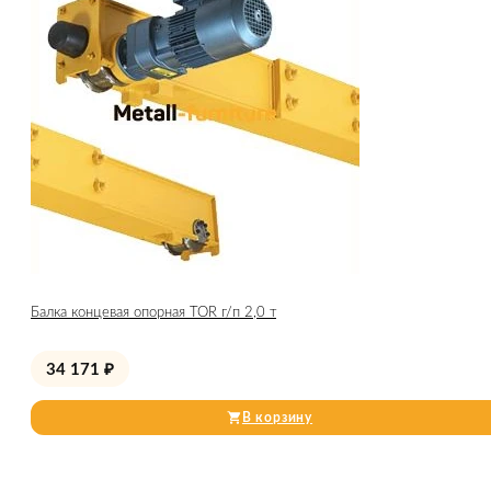
Балка концевая опорная TOR г/п 2,0 т
34 171
₽
В корзину