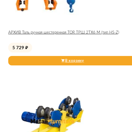
АРХИВ Таль ручная шестеренная TOR ТРШ 2ТХ6 М (тип HS-Z)
5 729
₽
В корзину