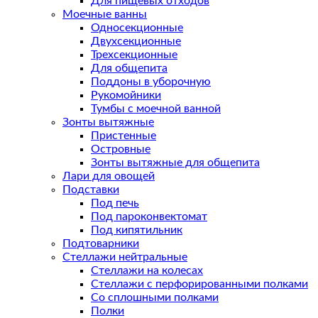
Для пищевых отходов
Моечные ванны
Односекционные
Двухсекционные
Трехсекционные
Для общепита
Поддоны в уборочную
Рукомойники
Тумбы с моечной ванной
Зонты вытяжные
Пристенные
Островные
Зонты вытяжные для общепита
Лари для овощей
Подставки
Под печь
Под пароконвектомат
Под кипятильник
Подтоварники
Стеллажи нейтральные
Стеллажи на колесах
Стеллажи с перфорированными полками
Со сплошными полками
Полки