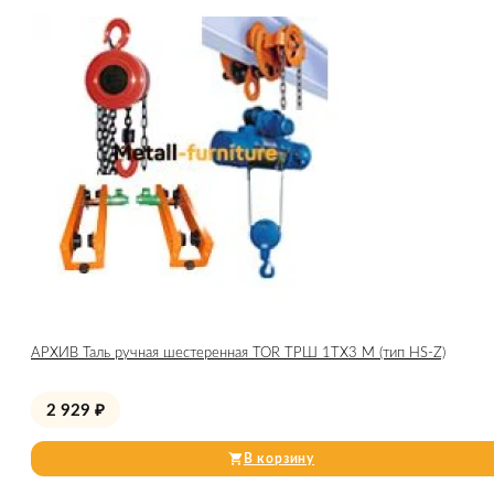
АРХИВ Таль ручная шестеренная TOR ТРШ 1ТХ3 М (тип HS-Z)
2 929
₽
В корзину