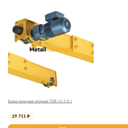
Балка концевая опорная TOR г/п 1,0 т
29 711
₽