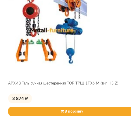
АРХИВ Таль ручная шестеренная TOR ТРШ 1ТХ6 М (тип HS-Z)
3 874
₽
В корзину