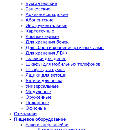
Бухгалтерские
Банковские
Архивно-складские
Абонентские
Инструментальные
Картотечные
Компьютерные
Для хранения бочек
Для сбора и хранения ртутных ламп
Для хранения ЛВЖ
Тележки для денег
Шкафы для мобильных телефонов
Шкафы для сумок
Ящики для ветоши
Ящики для песка
Универсальные
Модульные
Оружейные
Пожарные
Офисные
Стеллажи
Пищевое оборудование
Баки из нержавейки