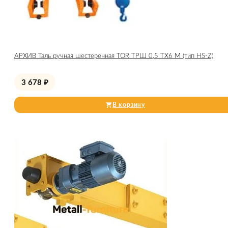
АРХИВ Таль ручная шестеренная TOR ТРШ 0,5 ТХ6 М (тип HS-Z)
3 678
₽
В корзину