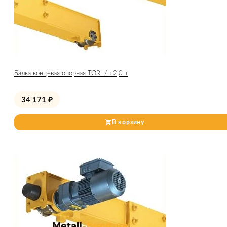
Балка концевая опорная TOR г/п 2,0 т
34 171
₽
В корзину