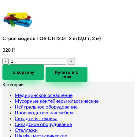
Строп модель TOR СТП2,0T 2 m (2,0 т; 2 м)
328
₽
Количество
товара
Строп
В корзину
Купить в 1
клик
модель
TOR
Категории
СТП2,0T
2
Медицинское оснащение
m
Мусорные контейнеры классические
(2,0
Нейтральное оборудование
т;
Производственная мебель
2
Складская техника
м)
Складское оборудование
Стеллажи
Шкафы металлические