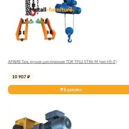
АРХИВ Таль ручная шестеренная TOR ТРШ 5ТХ6 М (тип HS-Z)
10 907
₽
В корзину