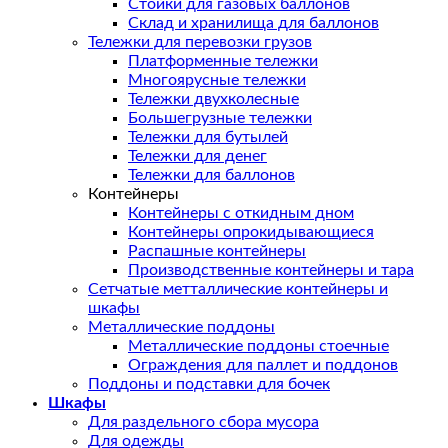
Стойки для газовых баллонов
Склад и хранилища для баллонов
Тележки для перевозки грузов
Платформенные тележки
Многоярусные тележки
Тележки двухколесные
Большегрузные тележки
Тележки для бутылей
Тележки для денег
Тележки для баллонов
Контейнеры
Контейнеры с откидным дном
Контейнеры опрокидывающиеся
Распашные контейнеры
Производственные контейнеры и тара
Сетчатые метталлические контейнеры и
шкафы
Металлические поддоны
Металлические поддоны стоечные
Ограждения для паллет и поддонов
Поддоны и подставки для бочек
Шкафы
Для раздельного сбора мусора
Для одежды