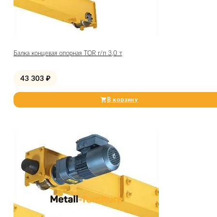
Балка концевая опорная TOR г/п 3,0 т
43 303
₽
В корзину