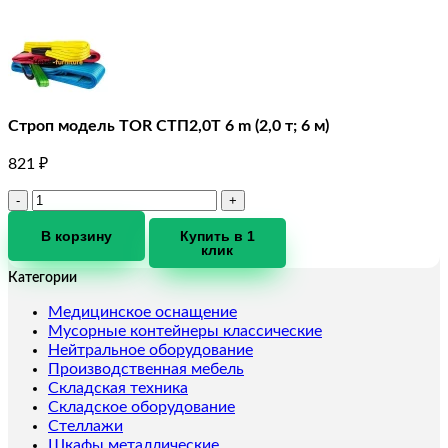
Строп модель TOR СТП2,0T 6 m (2,0 т; 6 м)
821
₽
Количество
товара
Строп
В корзину
Купить в 1
клик
модель
TOR
Категории
СТП2,0T
6
Медицинское оснащение
m
Мусорные контейнеры классические
(2,0
Нейтральное оборудование
т;
Производственная мебель
6
Складская техника
м)
Складское оборудование
Стеллажи
Шкафы металлические