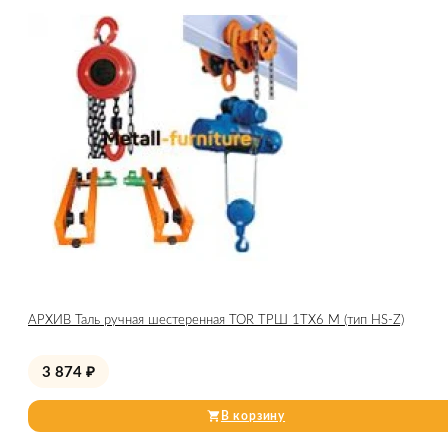
АРХИВ Таль ручная шестеренная TOR ТРШ 1ТХ6 М (тип HS-Z)
3 874
₽
В корзину