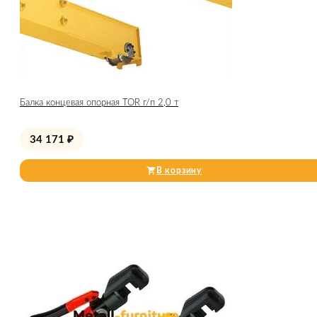
Балка концевая опорная TOR г/п 2,0 т
34 171
₽
В корзину