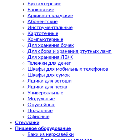
Бухгалтерские
Банковские
Архивно-складские
Абонентские
Инструментальные
Картотечные
Компьютерные
Для хранения бочек
Для сбора и хранения ртутных ламп
Для хранения ЛВЖ
Тележки для денег
Шкафы для мобильных телефонов
Шкафы для сумок
Ящики для ветоши
Ящики для песка
Универсальные
Модульные
Оружейные
Пожарные
Офисные
Стеллажи
Пищевое оборудование
Баки из нержавейки