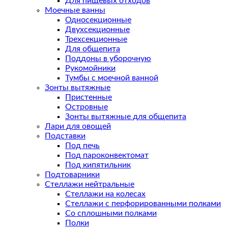
Для пищевых отходов
Моечные ванны
Односекционные
Двухсекционные
Трехсекционные
Для общепита
Поддоны в уборочную
Рукомойники
Тумбы с моечной ванной
Зонты вытяжные
Пристенные
Островные
Зонты вытяжные для общепита
Лари для овощей
Подставки
Под печь
Под пароконвектомат
Под кипятильник
Подтоварники
Стеллажи нейтральные
Стеллажи на колесах
Стеллажи с перфорированными полками
Со сплошными полками
Полки