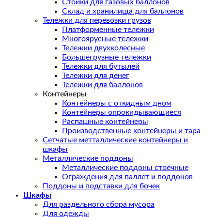
Стойки для газовых баллонов
Склад и хранилища для баллонов
Тележки для перевозки грузов
Платформенные тележки
Многоярусные тележки
Тележки двухколесные
Большегрузные тележки
Тележки для бутылей
Тележки для денег
Тележки для баллонов
Контейнеры
Контейнеры с откидным дном
Контейнеры опрокидывающиеся
Распашные контейнеры
Производственные контейнеры и тара
Сетчатые метталлические контейнеры и
шкафы
Металлические поддоны
Металлические поддоны стоечные
Ограждения для паллет и поддонов
Поддоны и подставки для бочек
Шкафы
Для раздельного сбора мусора
Для одежды