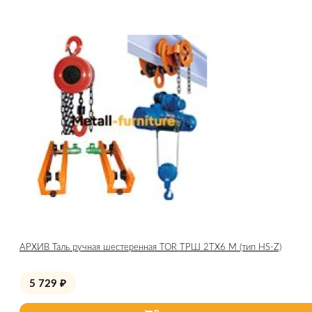
АРХИВ Таль ручная шестеренная TOR ТРШ 2ТХ6 М (тип HS-Z)
5 729
₽