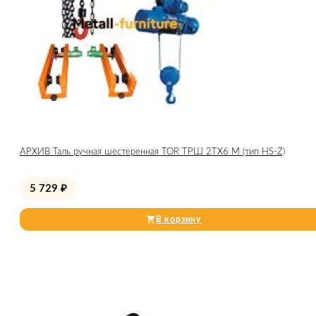
АРХИВ Таль ручная шестеренная TOR ТРШ 2ТХ6 М (тип HS-Z)
5 729
₽
В корзину