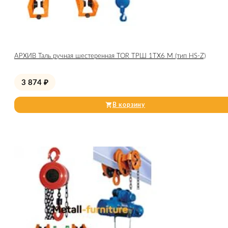
АРХИВ Таль ручная шестеренная TOR ТРШ 1ТХ6 М (тип HS-Z)
3 874
₽
В корзину