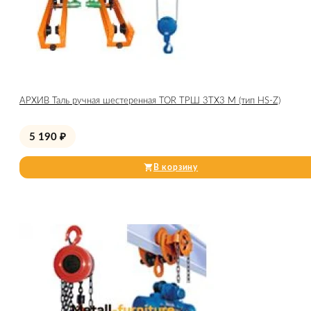
АРХИВ Таль ручная шестеренная TOR ТРШ 3ТХ3 М (тип HS-Z)
5 190
₽
В корзину