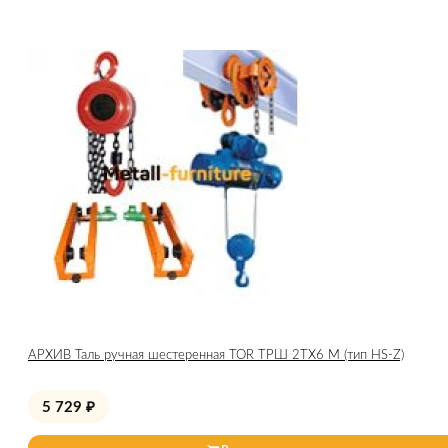
АРХИВ Таль ручная шестеренная TOR ТРШ 2ТХ6 М (тип HS-Z)
5 729
₽