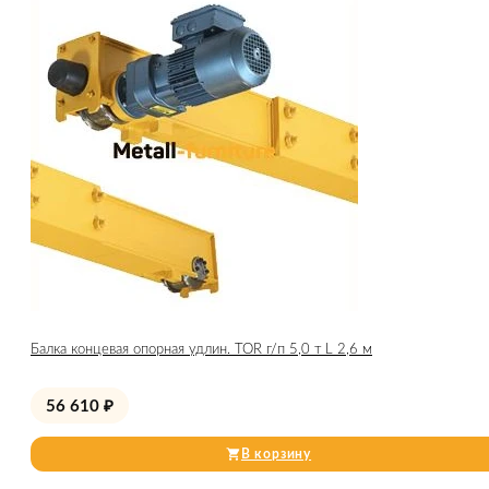
Балка концевая опорная удлин. TOR г/п 5,0 т L 2,6 м
56 610
₽
В корзину