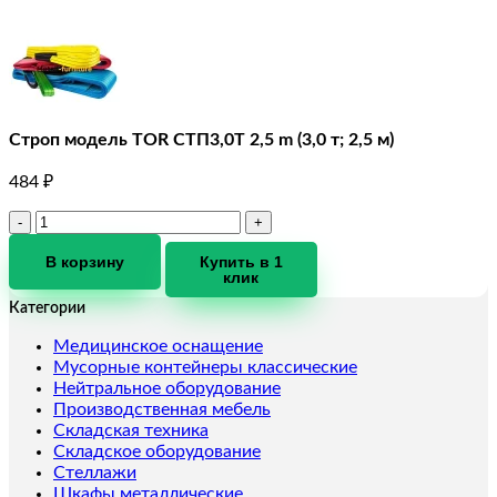
Строп модель TOR СТП3,0T 2,5 m (3,0 т; 2,5 м)
484
₽
Количество
товара
Строп
В корзину
Купить в 1
клик
модель
TOR
Категории
СТП3,0T
2,5
Медицинское оснащение
m
Мусорные контейнеры классические
(3,0
Нейтральное оборудование
т;
Производственная мебель
2,5
Складская техника
м)
Складское оборудование
Стеллажи
Шкафы металлические