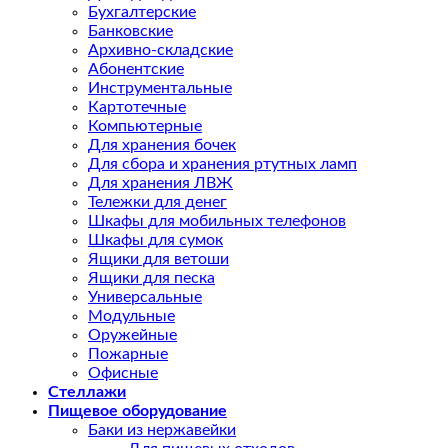
Бухгалтерские
Банковские
Архивно-складские
Абонентские
Инструментальные
Картотечные
Компьютерные
Для хранения бочек
Для сбора и хранения ртутных ламп
Для хранения ЛВЖ
Тележки для денег
Шкафы для мобильных телефонов
Шкафы для сумок
Ящики для ветоши
Ящики для песка
Универсальные
Модульные
Оружейные
Пожарные
Офисные
Стеллажи
Пищевое оборудование
Баки из нержавейки