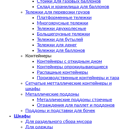
Стойки для газовых баллонов
Склад и хранилища для баллонов
Тележки для перевозки грузов
Платформенные тележки
Многоярусные тележки
Тележки двухколесные
Большегрузные тележки
Тележки для бутылей
Тележки для денег
Тележки для баллонов
Контейнеры
Контейнеры с откидным дном
Контейнеры опрокидывающиеся
Распашные контейнеры
Производственные контейнеры и тара
Сетчатые метталлические контейнеры и
шкафы
Металлические поддоны
Металлические поддоны стоечные
Ограждения для паллет и поддонов
Поддоны и подставки для бочек
Шкафы
Для раздельного сбора мусора
Для одежды