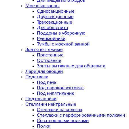
Для пищевых отходов
Моечные ванны
Односекционные
Двухсекционные
Трехсекционные
Для общепита
Поддоны в уборочную
Рукомойники
Тумбы с моечной ванной
Зонты вытяжные
Пристенные
Островные
Зонты вытяжные для общепита
Лари для овощей
Подставки
Под печь
Под пароконвектомат
Под кипятильник
Подтоварники
Стеллажи нейтральные
Стеллажи на колесах
Стеллажи с перфорированными полками
Со сплошными полками
Полки