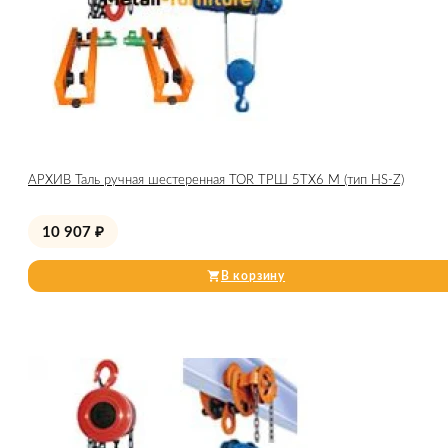
АРХИВ Таль ручная шестеренная TOR ТРШ 5ТХ6 М (тип HS-Z)
10 907
₽
В корзину