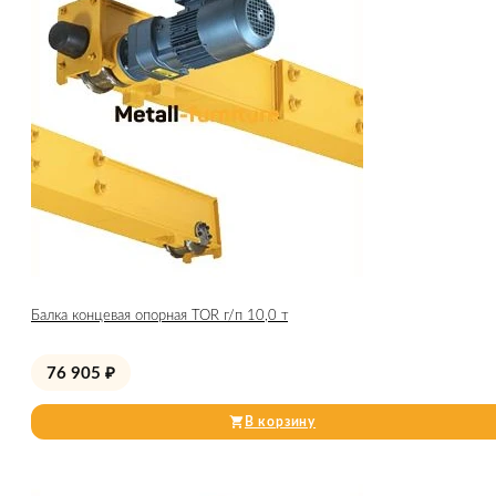
Балка концевая опорная TOR г/п 10,0 т
76 905
₽
В корзину