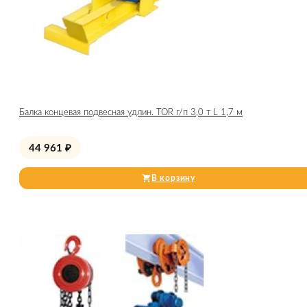
Балка концевая подвесная удлин. TOR г/п 3,0 т L 1,7 м
44 961
₽
В корзину