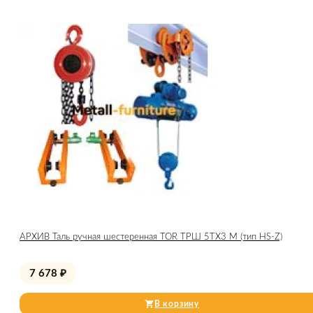
АРХИВ Таль ручная шестеренная TOR ТРШ 5ТХ3 М (тип HS-Z)
7 678
₽
В корзину