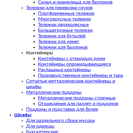
Склад и хранилища для баллонов
Тележки для перевозки грузов
Платформенные тележки
Многоярусные тележки
Тележки двухколесные
Большегрузные тележки
Тележки для бутылей
Тележки для денег
Тележки для баллонов
Контейнеры
Контейнеры с откидным дном
Контейнеры опрокидывающиеся
Распашные контейнеры
Производственные контейнеры и тара
Сетчатые метталлические контейнеры и
шкафы
Металлические поддоны
Металлические поддоны стоечные
Ограждения для паллет и поддонов
Поддоны и подставки для бочек
Шкафы
Для раздельного сбора мусора
Для одежды
Бухгалтерские