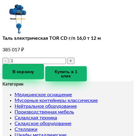
Таль электрическая TOR CD г/п 16,0 т 12 м
385 017
₽
Количество
товара
Таль
В корзину
Купить в 1
клик
электрическая
TOR
Категории
CD
г/
Медицинское оснащение
п
Мусорные контейнеры классические
16,0
Нейтральное оборудование
т
Производственная мебель
12
Складская техника
м
Складское оборудование
Стеллажи
Шкафы металлические