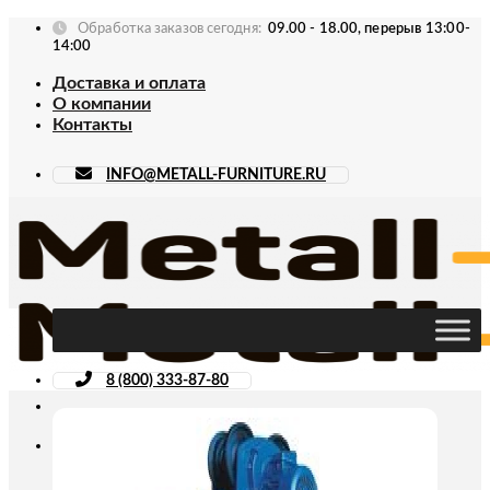
Skip
Обработка заказов сегодня:
09.00 - 18.00, перерыв 13:00-
to
14:00
content
Доставка и оплата
О компании
Контакты
INFO@METALL-FURNITURE.RU
8 (800) 333-87-80
Искать: