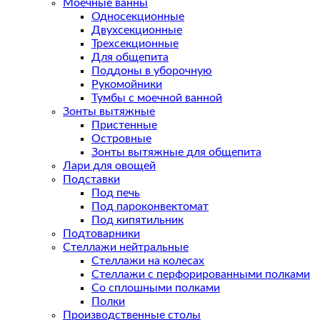
Моечные ванны
Односекционные
Двухсекционные
Трехсекционные
Для общепита
Поддоны в уборочную
Рукомойники
Тумбы с моечной ванной
Зонты вытяжные
Пристенные
Островные
Зонты вытяжные для общепита
Лари для овощей
Подставки
Под печь
Под пароконвектомат
Под кипятильник
Подтоварники
Стеллажи нейтральные
Стеллажи на колесах
Стеллажи с перфорированными полками
Со сплошными полками
Полки
Производственные столы