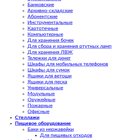
Банковские
Архивно-складские
Абонентские
Инструментальные
Картотечные
Компьютерные
Для хранения бочек
Для сбора и хранения ртутных ламп
Для хранения ЛВЖ
Тележки для денег
Шкафы для мобильных телефонов
Шкафы для сумок
Ящики для ветоши
Ящики для песка
Универсальные
Модульные
Оружейные
Пожарные
Офисные
Стеллажи
Пищевое оборудование
Баки из нержавейки
Для пищевых отходов