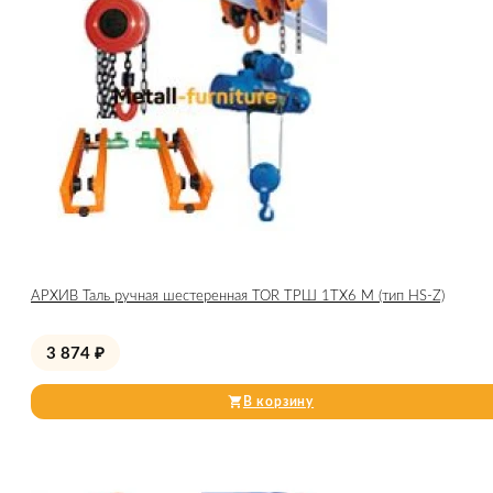
АРХИВ Таль ручная шестеренная TOR ТРШ 1ТХ6 М (тип HS-Z)
3 874
₽
В корзину