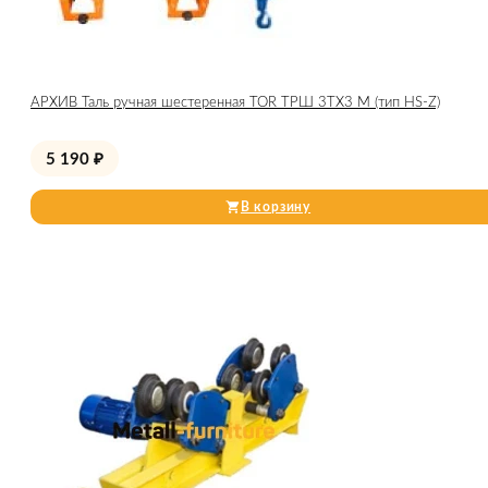
АРХИВ Таль ручная шестеренная TOR ТРШ 3ТХ3 М (тип HS-Z)
5 190
₽
В корзину