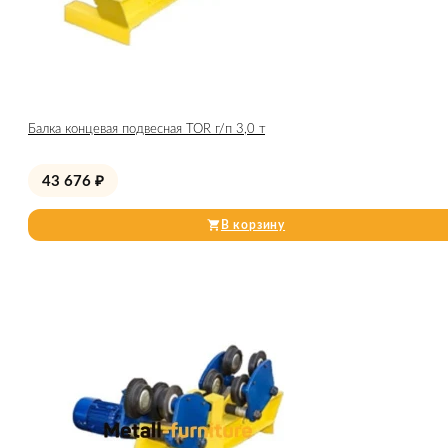
Балка концевая подвесная TOR г/п 3,0 т
43 676
₽
В корзину