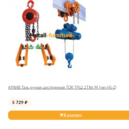
АРХИВ Таль ручная шестеренная TOR ТРШ 2ТХ6 М (тип HS-Z)
5 729
₽
В корзину