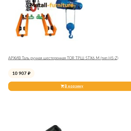
АРХИВ Таль ручная шестеренная TOR ТРШ 5ТХ6 М (тип HS-Z)
10 907
₽
В корзину