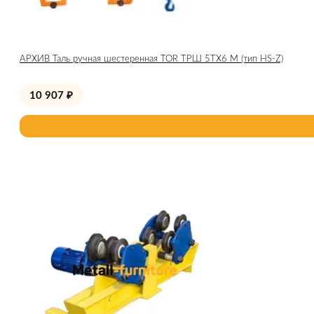
АРХИВ Таль ручная шестеренная TOR ТРШ 5ТХ6 М (тип HS-Z)
10 907
₽