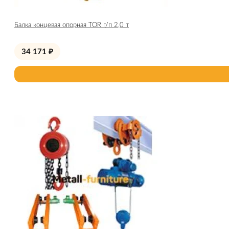
Балка концевая опорная TOR г/п 2,0 т
34 171
₽