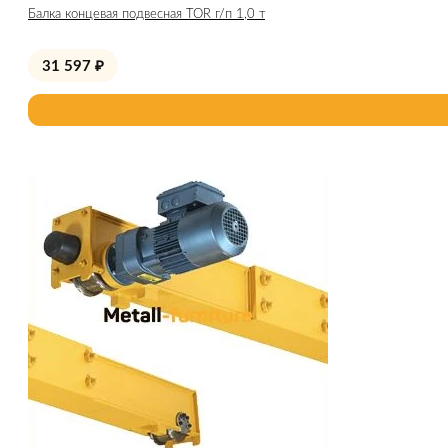
Балка концевая подвесная TOR г/п 1,0 т
31 597
₽