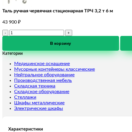
Таль ручная червячная стационарная ТРЧ 3,2 т 6 м
43 900
₽
Количество
товара
Таль
В корзину
ручная
Категории
червячная
стационарная
Медицинское оснащение
ТРЧ
Мусорные контейнеры классические
3,2
Нейтральное оборудование
т
Производственная мебель
6
Складская техника
м
Складское оборудование
Стеллажи
Шкафы металлические
Электрические шкафы
Характеристики