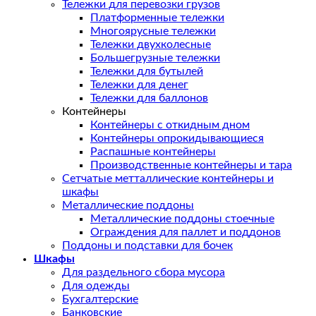
Тележки для перевозки грузов
Платформенные тележки
Многоярусные тележки
Тележки двухколесные
Большегрузные тележки
Тележки для бутылей
Тележки для денег
Тележки для баллонов
Контейнеры
Контейнеры с откидным дном
Контейнеры опрокидывающиеся
Распашные контейнеры
Производственные контейнеры и тара
Сетчатые метталлические контейнеры и
шкафы
Металлические поддоны
Металлические поддоны стоечные
Ограждения для паллет и поддонов
Поддоны и подставки для бочек
Шкафы
Для раздельного сбора мусора
Для одежды
Бухгалтерские
Банковские