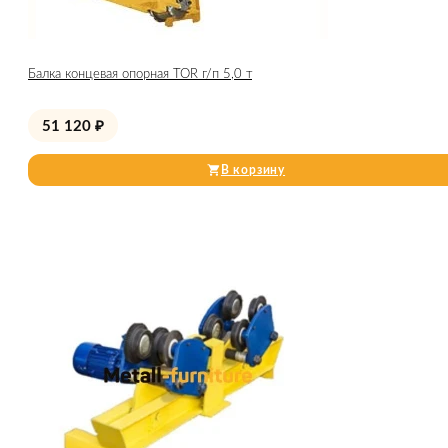
Балка концевая опорная TOR г/п 5,0 т
51 120
₽
В корзину