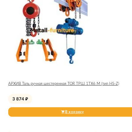
АРХИВ Таль ручная шестеренная TOR ТРШ 1ТХ6 М (тип HS-Z)
3 874
₽
В корзину