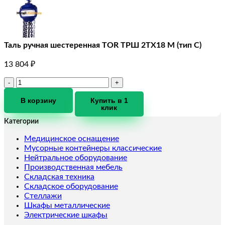
Таль ручная шестеренная TOR ТРШ 2ТХ18 М (тип C)
13 804
₽
Количество
товара
Таль
В корзину
Купить в 1
клик
ручная
шестеренная
Категории
TOR
ТРШ
Медицинское оснащение
2ТХ18
Мусорные контейнеры классические
М
Нейтральное оборудование
(тип
Производственная мебель
C)
Складская техника
Складское оборудование
Стеллажи
Шкафы металлические
Электрические шкафы