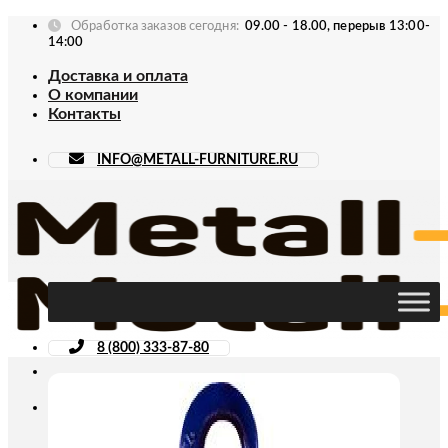
Skip
Обработка заказов сегодня:
09.00 - 18.00, перерыв 13:00-
to
14:00
content
Доставка и оплата
О компании
Контакты
INFO@METALL-FURNITURE.RU
8 (800) 333-87-80
Искать: