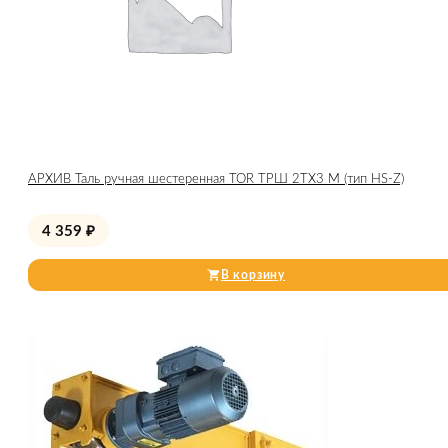
АРХИВ Таль ручная шестеренная TOR ТРШ 2ТХ3 М (тип HS-Z)
4 359
₽
В корзину