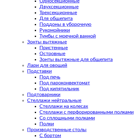
Односекционные
Двухсекционные
Трехсекционные
Для общепита
Поддоны в уборочную
Рукомойники
Тумбы с моечной ванной
Зонты вытяжные
Пристенные
Островные
Зонты вытяжные для общепита
Лари для овощей
Подставки
Под печь
Под пароконвектомат
Под кипятильник
Подтоварники
Стеллажи нейтральные
Стеллажи на колесах
Стеллажи с перфорированными полками
Со сплошными полками
Полки
Производственные столы
С бортом