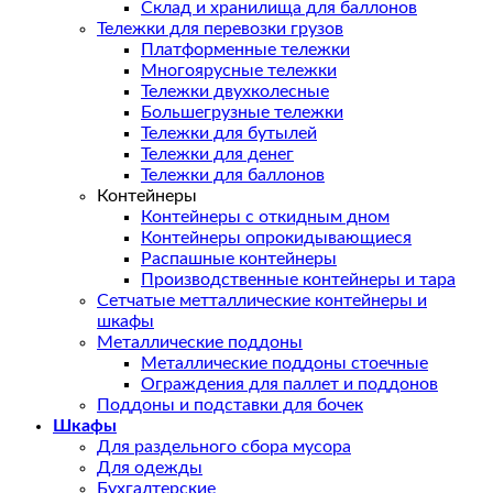
Склад и хранилища для баллонов
Тележки для перевозки грузов
Платформенные тележки
Многоярусные тележки
Тележки двухколесные
Большегрузные тележки
Тележки для бутылей
Тележки для денег
Тележки для баллонов
Контейнеры
Контейнеры с откидным дном
Контейнеры опрокидывающиеся
Распашные контейнеры
Производственные контейнеры и тара
Сетчатые метталлические контейнеры и
шкафы
Металлические поддоны
Металлические поддоны стоечные
Ограждения для паллет и поддонов
Поддоны и подставки для бочек
Шкафы
Для раздельного сбора мусора
Для одежды
Бухгалтерские