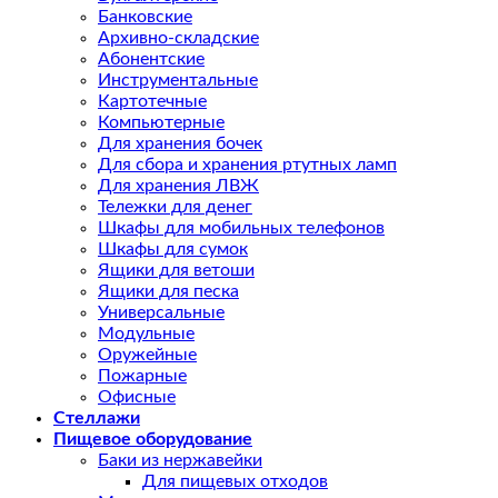
Банковские
Архивно-складские
Абонентские
Инструментальные
Картотечные
Компьютерные
Для хранения бочек
Для сбора и хранения ртутных ламп
Для хранения ЛВЖ
Тележки для денег
Шкафы для мобильных телефонов
Шкафы для сумок
Ящики для ветоши
Ящики для песка
Универсальные
Модульные
Оружейные
Пожарные
Офисные
Стеллажи
Пищевое оборудование
Баки из нержавейки
Для пищевых отходов