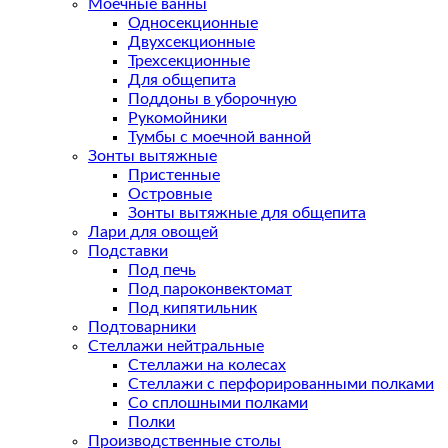
Моечные ванны
Односекционные
Двухсекционные
Трехсекционные
Для общепита
Поддоны в уборочную
Рукомойники
Тумбы с моечной ванной
Зонты вытяжные
Пристенные
Островные
Зонты вытяжные для общепита
Лари для овощей
Подставки
Под печь
Под пароконвектомат
Под кипятильник
Подтоварники
Стеллажи нейтральные
Стеллажи на колесах
Стеллажи с перфорированными полками
Со сплошными полками
Полки
Производственные столы