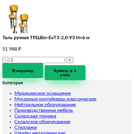
Таль ручная ТРШБп-ЕхТ3-2,0-У3 Н=6 м
51 988
₽
Количество
товара
Таль
В корзину
Купить в 1
клик
ручная
ТРШБп-
Категории
ЕхТ3-
2,0-
Медицинское оснащение
У3
Мусорные контейнеры классические
Н=6
Нейтральное оборудование
м
Производственная мебель
Складская техника
Складское оборудование
Стеллажи
Шкафы металлические