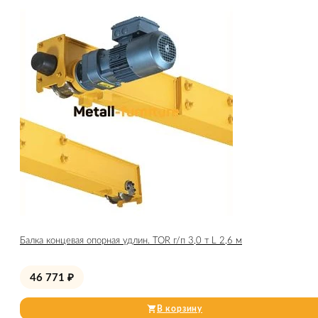
Балка концевая опорная удлин. TOR г/п 3,0 т L 2,6 м
46 771
₽
В корзину