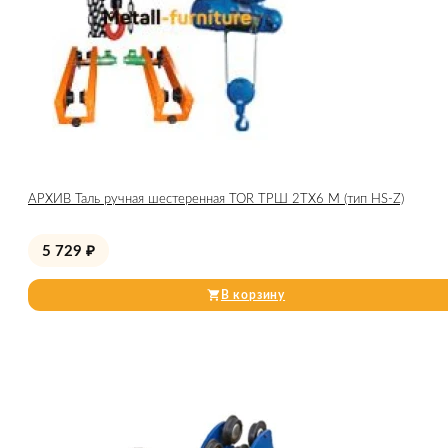
АРХИВ Таль ручная шестеренная TOR ТРШ 2ТХ6 М (тип HS-Z)
5 729
₽
В корзину