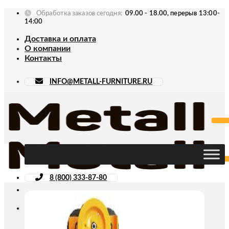
Skip
Обработка заказов сегодня:
09.00 - 18.00, перерыв 13:00-
to
14:00
content
Доставка и оплата
О компании
Контакты
INFO@METALL-FURNITURE.RU
8 (800) 333-87-80
Искать: