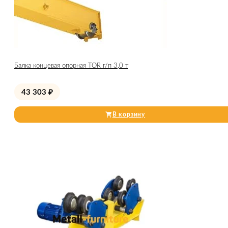
Балка концевая опорная TOR г/п 3,0 т
43 303
₽
В корзину