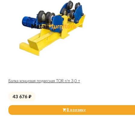
Балка концевая подвесная TOR г/п 3,0 т
43 676
₽
В корзину