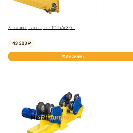
Балка концевая опорная TOR г/п 3,0 т
43 303
₽
В корзину