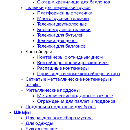
Склад и хранилища для баллонов
Тележки для перевозки грузов
Платформенные тележки
Многоярусные тележки
Тележки двухколесные
Большегрузные тележки
Тележки для бутылей
Тележки для денег
Тележки для баллонов
Контейнеры
Контейнеры с откидным дном
Контейнеры опрокидывающиеся
Распашные контейнеры
Производственные контейнеры и тара
Сетчатые метталлические контейнеры и
шкафы
Металлические поддоны
Металлические поддоны стоечные
Ограждения для паллет и поддонов
Поддоны и подставки для бочек
Шкафы
Для раздельного сбора мусора
Для одежды
Бухгалтерские