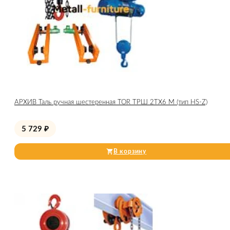
АРХИВ Таль ручная шестеренная TOR ТРШ 2ТХ6 М (тип HS-Z)
5 729
₽
В корзину