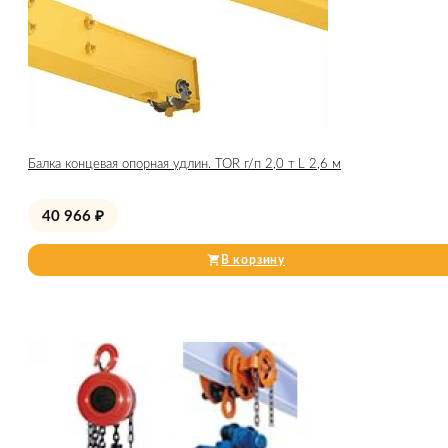
Балка концевая опорная удлин. TOR г/п 2,0 т L 2,6 м
40 966
₽
В корзину