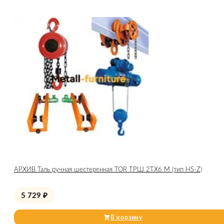
АРХИВ Таль ручная шестеренная TOR ТРШ 2ТХ6 М (тип HS-Z)
5 729
₽
В корзину