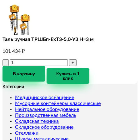
Таль ручная ТРШБп-ЕхТ3-5,0-У3 Н=3 м
101 434
₽
Количество
товара
Таль
В корзину
Купить в 1
клик
ручная
ТРШБп-
Категории
ЕхТ3-
5,0-
Медицинское оснащение
У3
Мусорные контейнеры классические
Н=3
Нейтральное оборудование
м
Производственная мебель
Складская техника
Складское оборудование
Стеллажи
Шкафы металлические