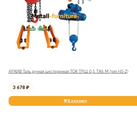
АРХИВ Таль ручная шестеренная TOR ТРШ 0,5 ТХ6 М (тип HS-Z)
3 678
₽
В корзину