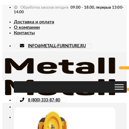
Skip
Обработка заказов сегодня:
09.00 - 18.00, перерыв 13:00-
to
14:00
content
Доставка и оплата
О компании
Контакты
INFO@METALL-FURNITURE.RU
8 (800) 333-87-80
Искать: