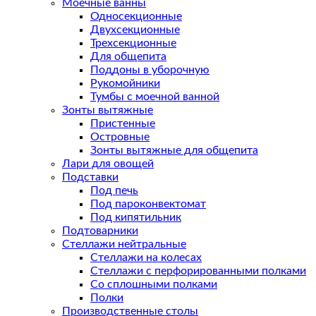
Моечные ванны
Односекционные
Двухсекционные
Трехсекционные
Для общепита
Поддоны в уборочную
Рукомойники
Тумбы с моечной ванной
Зонты вытяжные
Пристенные
Островные
Зонты вытяжные для общепита
Лари для овощей
Подставки
Под печь
Под пароконвектомат
Под кипятильник
Подтоварники
Стеллажи нейтральные
Стеллажи на колесах
Стеллажи с перфорированными полками
Со сплошными полками
Полки
Производственные столы