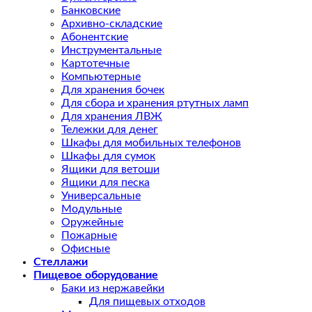
Банковские
Архивно-складские
Абонентские
Инструментальные
Картотечные
Компьютерные
Для хранения бочек
Для сбора и хранения ртутных ламп
Для хранения ЛВЖ
Тележки для денег
Шкафы для мобильных телефонов
Шкафы для сумок
Ящики для ветоши
Ящики для песка
Универсальные
Модульные
Оружейные
Пожарные
Офисные
Стеллажи
Пищевое оборудование
Баки из нержавейки
Для пищевых отходов