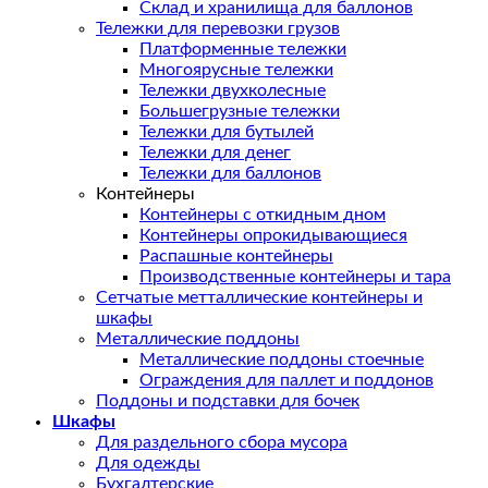
Склад и хранилища для баллонов
Тележки для перевозки грузов
Платформенные тележки
Многоярусные тележки
Тележки двухколесные
Большегрузные тележки
Тележки для бутылей
Тележки для денег
Тележки для баллонов
Контейнеры
Контейнеры с откидным дном
Контейнеры опрокидывающиеся
Распашные контейнеры
Производственные контейнеры и тара
Сетчатые метталлические контейнеры и
шкафы
Металлические поддоны
Металлические поддоны стоечные
Ограждения для паллет и поддонов
Поддоны и подставки для бочек
Шкафы
Для раздельного сбора мусора
Для одежды
Бухгалтерские