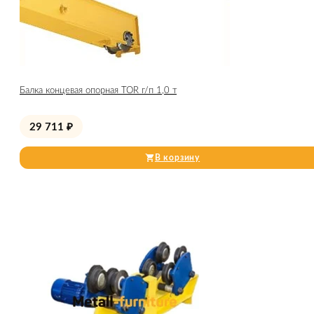
Балка концевая опорная TOR г/п 1,0 т
29 711
₽
В корзину