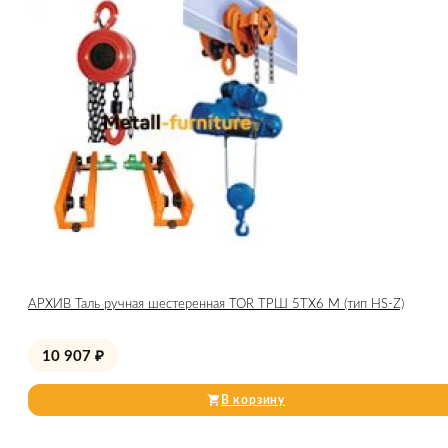
АРХИВ Таль ручная шестеренная TOR ТРШ 5ТХ6 М (тип HS-Z)
10 907
₽
В корзину