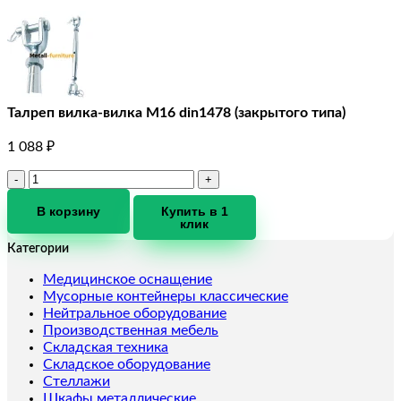
Талреп вилка-вилка М16 din1478 (закрытого типа)
1 088
₽
Количество
товара
Талреп
В корзину
Купить в 1
клик
вилка-
вилка
Категории
М16
din1478
Медицинское оснащение
(закрытого
Мусорные контейнеры классические
типа)
Нейтральное оборудование
Производственная мебель
Складская техника
Складское оборудование
Стеллажи
Шкафы металлические