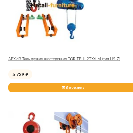
АРХИВ Таль ручная шестеренная TOR ТРШ 2ТХ6 М (тип HS-Z)
5 729
₽
В корзину