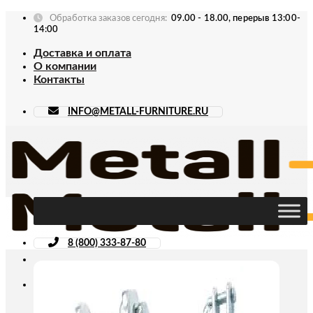
Skip
Обработка заказов сегодня:
09.00 - 18.00, перерыв 13:00-
to
14:00
content
Доставка и оплата
О компании
Контакты
INFO@METALL-FURNITURE.RU
8 (800) 333-87-80
Искать: