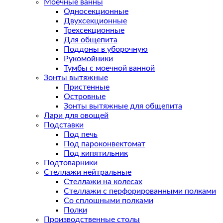
Моечные ванны
Односекционные
Двухсекционные
Трехсекционные
Для общепита
Поддоны в уборочную
Рукомойники
Тумбы с моечной ванной
Зонты вытяжные
Пристенные
Островные
Зонты вытяжные для общепита
Лари для овощей
Подставки
Под печь
Под пароконвектомат
Под кипятильник
Подтоварники
Стеллажи нейтральные
Стеллажи на колесах
Стеллажи с перфорированными полками
Со сплошными полками
Полки
Производственные столы