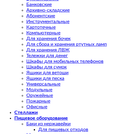
Банковские
Архивно-складские
Абонентские
Инструментальные
Картотечные
Компьютерные
Для хранения бочек
Для сбора и хранения ртутных ламп
Для хранения ЛВЖ
Тележки для денег
Шкафы для мобильных телефонов
Шкафы для сумок
Ящики для ветоши
Ящики для песка
Универсальные
Модульные
Оружейные
Пожарные
Офисные
Стеллажи
Пищевое оборудование
Баки из нержавейки
Для пищевых отходов