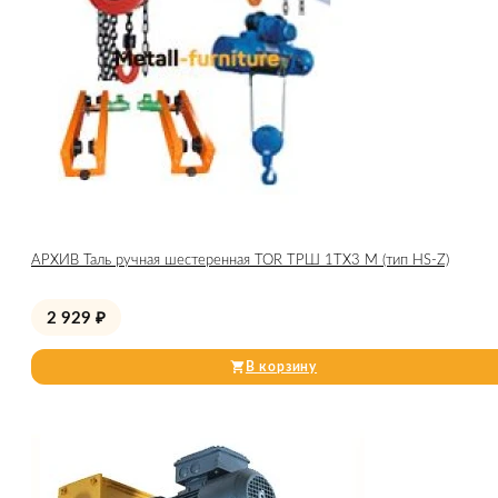
АРХИВ Таль ручная шестеренная TOR ТРШ 1ТХ3 М (тип HS-Z)
2 929
₽
В корзину