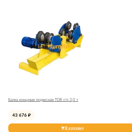
Балка концевая подвесная TOR г/п 3,0 т
43 676
₽
В корзину