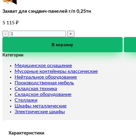
Захват для сэндвич-панелей г/п 0,25тн
5 115
₽
Количество
товара
Захват
В корзину
для
Категории
сэндвич-
панелей
Медицинское оснащение
г/
Мусорные контейнеры классические
п
Нейтральное оборудование
0,25тн
Производственная мебель
Складская техника
Складское оборудование
Стеллажи
Шкафы металлические
Электрические шкафы
Характеристики