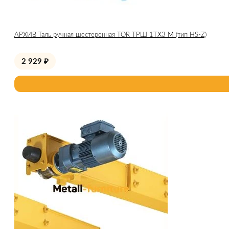
АРХИВ Таль ручная шестеренная TOR ТРШ 1ТХ3 М (тип HS-Z)
2 929
₽