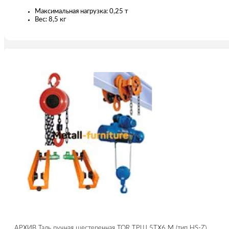
Максимальная нагрузка: 0,25 т
Вес: 8,5 кг
АРХИВ Таль ручная шестеренная TOR ТРШ 5ТХ6 М (тип HS-Z)