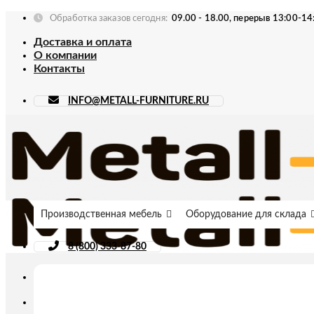
Skip
Обработка заказов сегодня:
09.00 - 18.00, перерыв 13:00-14
to
Доставка и оплата
content
О компании
Контакты
INFO@METALL-FURNITURE.RU
Производственная мебель
Оборудование для склада
8 (800) 333-87-80
Искать: