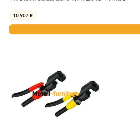
10 907
₽