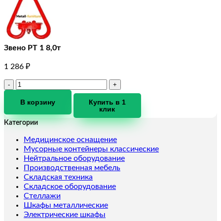
Звено РТ 1 8,0т
1 286
₽
Количество
товара
Звено
В корзину
Купить в 1
клик
РТ
1
Категории
8,0т
Медицинское оснащение
Мусорные контейнеры классические
Нейтральное оборудование
Производственная мебель
Складская техника
Складское оборудование
Стеллажи
Шкафы металлические
Электрические шкафы