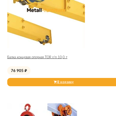
Балка концевая опорная TOR г/п 10,0 т
76 905
₽
В корзину