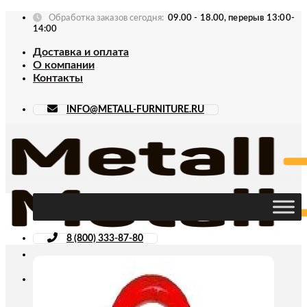
Skip
Обработка заказов сегодня:
09.00 - 18.00, перерыв 13:00-
to
14:00
content
Доставка и оплата
О компании
Контакты
INFO@METALL-FURNITURE.RU
8 (800) 333-87-80
Искать: