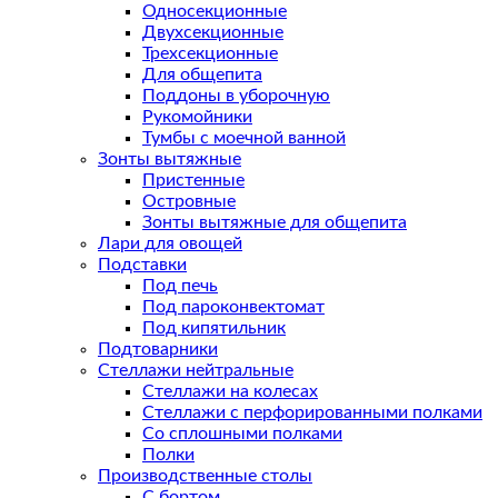
Односекционные
Двухсекционные
Трехсекционные
Для общепита
Поддоны в уборочную
Рукомойники
Тумбы с моечной ванной
Зонты вытяжные
Пристенные
Островные
Зонты вытяжные для общепита
Лари для овощей
Подставки
Под печь
Под пароконвектомат
Под кипятильник
Подтоварники
Стеллажи нейтральные
Стеллажи на колесах
Стеллажи с перфорированными полками
Со сплошными полками
Полки
Производственные столы
С бортом