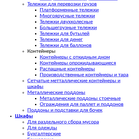
Тележки для перевозки грузов
Платформенные тележки
Многоярусные тележки
Тележки двухколесные
Большегрузные тележки
Тележки для бутылей
Тележки для денег
Тележки для баллонов
Контейнеры
Контейнеры с откидным дном
Контейнеры опрокидывающиеся
Распашные контейнеры
Производственные контейнеры и тара
Сетчатые метталлические контейнеры и
шкафы
Металлические поддоны
Металлические поддоны стоечные
Ограждения для паллет и поддонов
Поддоны и подставки для бочек
Шкафы
Для раздельного сбора мусора
Для одежды
Бухгалтерские