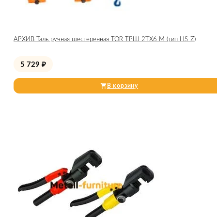
АРХИВ Таль ручная шестеренная TOR ТРШ 2ТХ6 М (тип HS-Z)
5 729
₽
В корзину