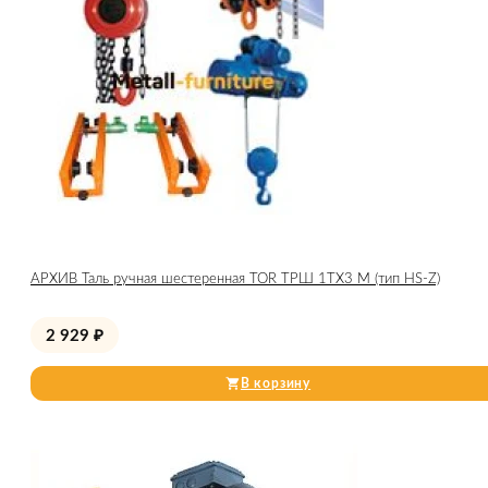
АРХИВ Таль ручная шестеренная TOR ТРШ 1ТХ3 М (тип HS-Z)
2 929
₽
В корзину