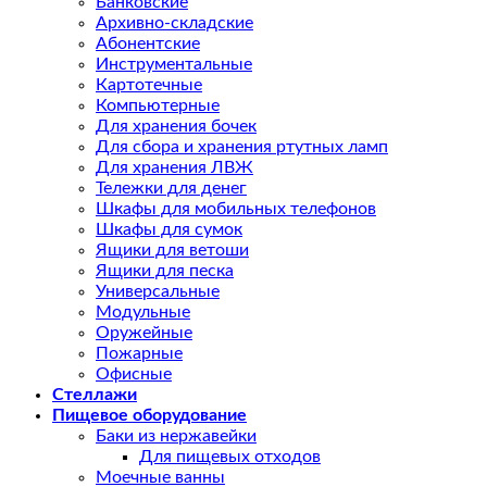
Банковские
Архивно-складские
Абонентские
Инструментальные
Картотечные
Компьютерные
Для хранения бочек
Для сбора и хранения ртутных ламп
Для хранения ЛВЖ
Тележки для денег
Шкафы для мобильных телефонов
Шкафы для сумок
Ящики для ветоши
Ящики для песка
Универсальные
Модульные
Оружейные
Пожарные
Офисные
Стеллажи
Пищевое оборудование
Баки из нержавейки
Для пищевых отходов
Моечные ванны