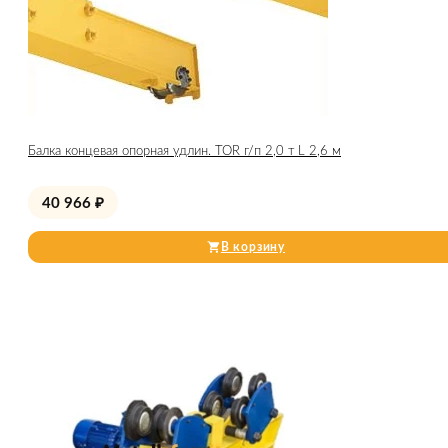
Балка концевая опорная удлин. TOR г/п 2,0 т L 2,6 м
40 966
₽
В корзину