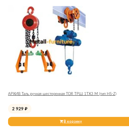
АРХИВ Таль ручная шестеренная TOR ТРШ 1ТХ3 М (тип HS-Z)
2 929
₽
В корзину