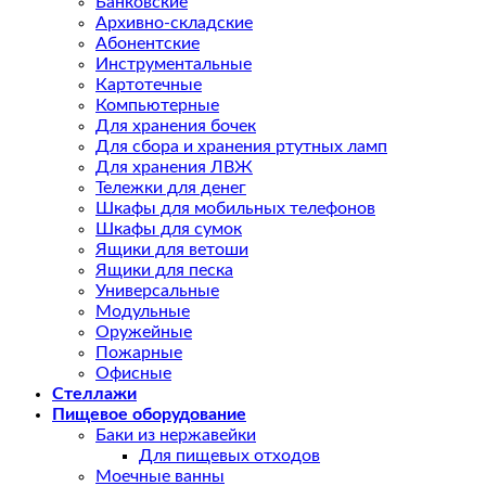
Банковские
Архивно-складские
Абонентские
Инструментальные
Картотечные
Компьютерные
Для хранения бочек
Для сбора и хранения ртутных ламп
Для хранения ЛВЖ
Тележки для денег
Шкафы для мобильных телефонов
Шкафы для сумок
Ящики для ветоши
Ящики для песка
Универсальные
Модульные
Оружейные
Пожарные
Офисные
Стеллажи
Пищевое оборудование
Баки из нержавейки
Для пищевых отходов
Моечные ванны