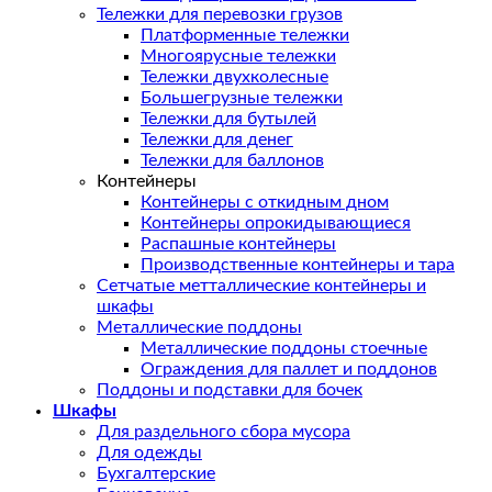
Тележки для перевозки грузов
Платформенные тележки
Многоярусные тележки
Тележки двухколесные
Большегрузные тележки
Тележки для бутылей
Тележки для денег
Тележки для баллонов
Контейнеры
Контейнеры с откидным дном
Контейнеры опрокидывающиеся
Распашные контейнеры
Производственные контейнеры и тара
Сетчатые метталлические контейнеры и
шкафы
Металлические поддоны
Металлические поддоны стоечные
Ограждения для паллет и поддонов
Поддоны и подставки для бочек
Шкафы
Для раздельного сбора мусора
Для одежды
Бухгалтерские