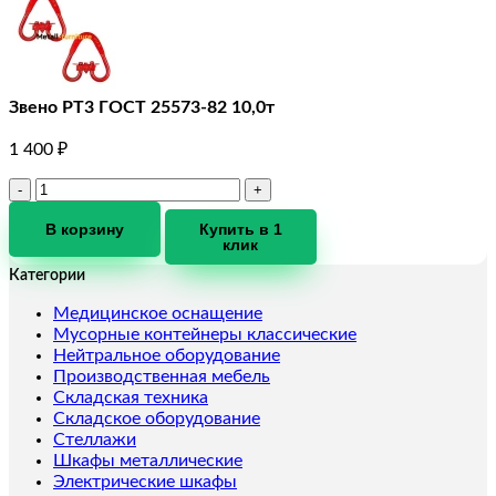
Звено РТ3 ГОСТ 25573-82 10,0т
1 400
₽
Количество
товара
Звено
В корзину
Купить в 1
клик
РТ3
ГОСТ
Категории
25573-
82
Медицинское оснащение
10,0т
Мусорные контейнеры классические
Нейтральное оборудование
Производственная мебель
Складская техника
Складское оборудование
Стеллажи
Шкафы металлические
Электрические шкафы