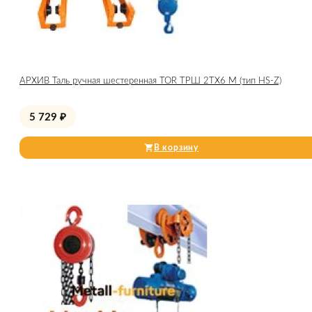
АРХИВ Таль ручная шестеренная TOR ТРШ 2ТХ6 М (тип HS-Z)
5 729
₽
В корзину