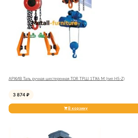
АРХИВ Таль ручная шестеренная TOR ТРШ 1ТХ6 М (тип HS-Z)
3 874
₽
В корзину