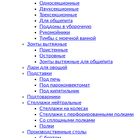
Односекционные
Двухсекционные
Трехсекционные
Для общепита
Поддоны в уборочную
Рукомойники
Тумбы с моечной ванной
Зонты вытяжные
Пристенные
Островные
Зонты вытяжные для общепита
Лари для овощей
Подставки
Под печь
Под пароконвектомат
Под кипятильник
Подтоварники
Стеллажи нейтральные
Стеллажи на колесах
Стеллажи с перфорированными полками
Со сплошными полками
Полки
Производственные столы
С бортом