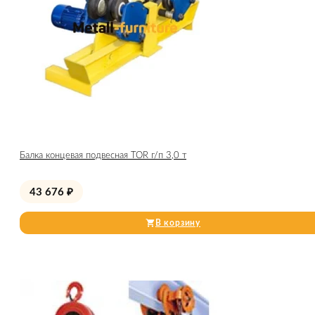
Балка концевая подвесная TOR г/п 3,0 т
43 676
₽
В корзину