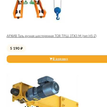
АРХИВ Таль ручная шестеренная TOR ТРШ 3ТХ3 М (тип HS-Z)
5 190
₽
В корзину