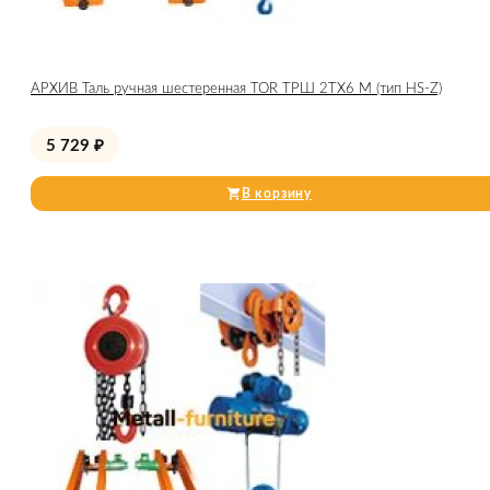
АРХИВ Таль ручная шестеренная TOR ТРШ 2ТХ6 М (тип HS-Z)
5 729
₽
В корзину