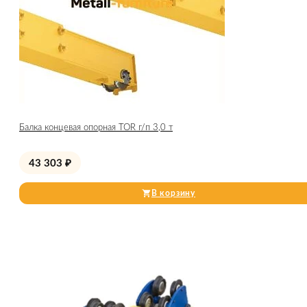
Балка концевая опорная TOR г/п 3,0 т
43 303
₽
В корзину