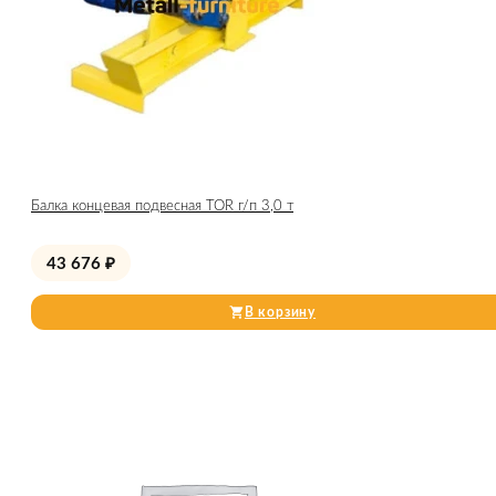
Балка концевая подвесная TOR г/п 3,0 т
43 676
₽
В корзину