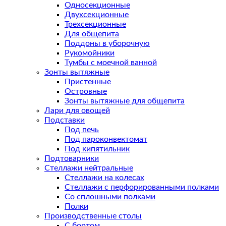
Односекционные
Двухсекционные
Трехсекционные
Для общепита
Поддоны в уборочную
Рукомойники
Тумбы с моечной ванной
Зонты вытяжные
Пристенные
Островные
Зонты вытяжные для общепита
Лари для овощей
Подставки
Под печь
Под пароконвектомат
Под кипятильник
Подтоварники
Стеллажи нейтральные
Стеллажи на колесах
Стеллажи с перфорированными полками
Со сплошными полками
Полки
Производственные столы
С бортом