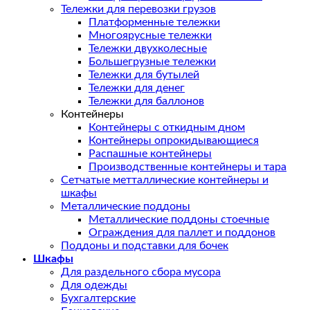
Тележки для перевозки грузов
Платформенные тележки
Многоярусные тележки
Тележки двухколесные
Большегрузные тележки
Тележки для бутылей
Тележки для денег
Тележки для баллонов
Контейнеры
Контейнеры с откидным дном
Контейнеры опрокидывающиеся
Распашные контейнеры
Производственные контейнеры и тара
Сетчатые метталлические контейнеры и
шкафы
Металлические поддоны
Металлические поддоны стоечные
Ограждения для паллет и поддонов
Поддоны и подставки для бочек
Шкафы
Для раздельного сбора мусора
Для одежды
Бухгалтерские