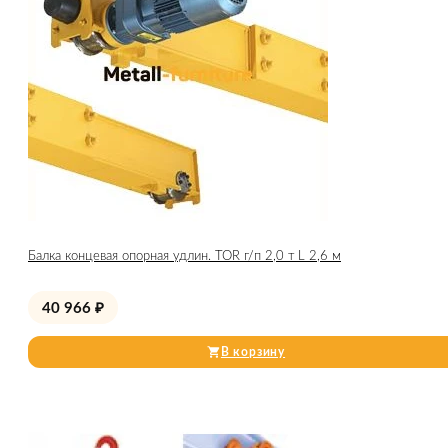
Балка концевая опорная удлин. TOR г/п 2,0 т L 2,6 м
40 966
₽
В корзину