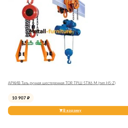
АРХИВ Таль ручная шестеренная TOR ТРШ 5ТХ6 М (тип HS-Z)
10 907
₽
В корзину