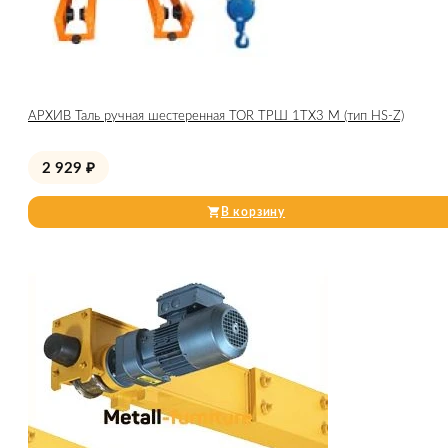
АРХИВ Таль ручная шестеренная TOR ТРШ 1ТХ3 М (тип HS-Z)
2 929
₽
В корзину