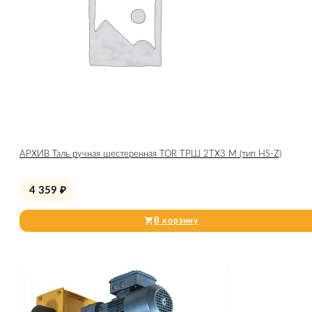
АРХИВ Таль ручная шестеренная TOR ТРШ 2ТХ3 М (тип HS-Z)
4 359
₽
В корзину