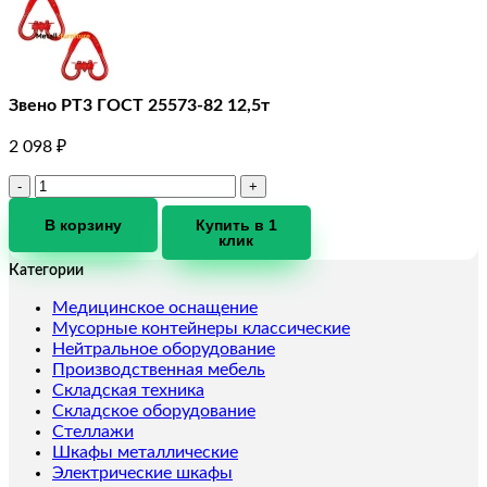
Звено РТ3 ГОСТ 25573-82 12,5т
2 098
₽
Количество
товара
Звено
В корзину
Купить в 1
клик
РТ3
ГОСТ
Категории
25573-
82
Медицинское оснащение
12,5т
Мусорные контейнеры классические
Нейтральное оборудование
Производственная мебель
Складская техника
Складское оборудование
Стеллажи
Шкафы металлические
Электрические шкафы