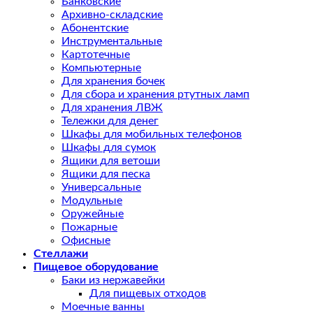
Банковские
Архивно-складские
Абонентские
Инструментальные
Картотечные
Компьютерные
Для хранения бочек
Для сбора и хранения ртутных ламп
Для хранения ЛВЖ
Тележки для денег
Шкафы для мобильных телефонов
Шкафы для сумок
Ящики для ветоши
Ящики для песка
Универсальные
Модульные
Оружейные
Пожарные
Офисные
Стеллажи
Пищевое оборудование
Баки из нержавейки
Для пищевых отходов
Моечные ванны