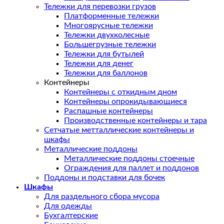
Тележки для перевозки грузов
Платформенные тележки
Многоярусные тележки
Тележки двухколесные
Большегрузные тележки
Тележки для бутылей
Тележки для денег
Тележки для баллонов
Контейнеры
Контейнеры с откидным дном
Контейнеры опрокидывающиеся
Распашные контейнеры
Производственные контейнеры и тара
Сетчатые метталлические контейнеры и
шкафы
Металлические поддоны
Металлические поддоны стоечные
Ограждения для паллет и поддонов
Поддоны и подставки для бочек
Шкафы
Для раздельного сбора мусора
Для одежды
Бухгалтерские