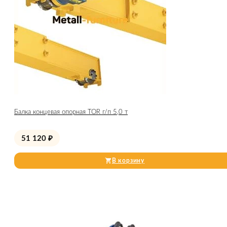
Балка концевая опорная TOR г/п 5,0 т
51 120
₽
В корзину