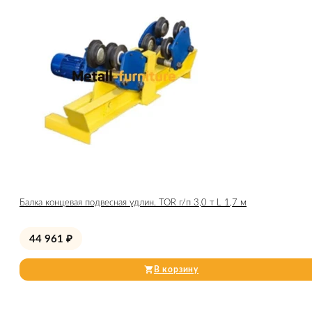
Балка концевая подвесная удлин. TOR г/п 3,0 т L 1,7 м
44 961
₽
В корзину