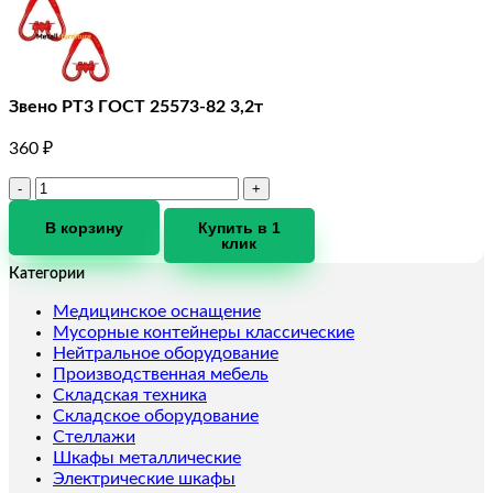
Звено РТ3 ГОСТ 25573-82 3,2т
360
₽
Количество
товара
Звено
В корзину
Купить в 1
клик
РТ3
ГОСТ
Категории
25573-
82
Медицинское оснащение
3,2т
Мусорные контейнеры классические
Нейтральное оборудование
Производственная мебель
Складская техника
Складское оборудование
Стеллажи
Шкафы металлические
Электрические шкафы