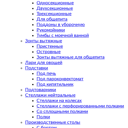
Односекционные
Двухсекционные
Трехсекционные
Для общепита
Поддоны в уборочную
Рукомойники
Тумбы с моечной ванной
Зонты вытяжные
Пристенные
Островные
Зонты вытяжные для общепита
Лари для овощей
Подставки
Под печь
Под пароконвектомат
Под кипятильник
Подтоварники
Стеллажи нейтральные
Стеллажи на колесах
Стеллажи с перфорированными полками
Со сплошными полками
Полки
Производственные столы
С бортом