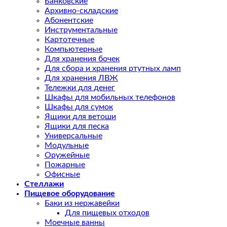
Банковские
Архивно-складские
Абонентские
Инструментальные
Картотечные
Компьютерные
Для хранения бочек
Для сбора и хранения ртутных ламп
Для хранения ЛВЖ
Тележки для денег
Шкафы для мобильных телефонов
Шкафы для сумок
Ящики для ветоши
Ящики для песка
Универсальные
Модульные
Оружейные
Пожарные
Офисные
Стеллажи
Пищевое оборудование
Баки из нержавейки
Для пищевых отходов
Моечные ванны