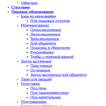
Офисные
Стеллажи
Пищевое оборудование
Баки из нержавейки
Для пищевых отходов
Моечные ванны
Односекционные
Двухсекционные
Трехсекционные
Для общепита
Поддоны в уборочную
Рукомойники
Тумбы с моечной ванной
Зонты вытяжные
Пристенные
Островные
Зонты вытяжные для общепита
Лари для овощей
Подставки
Под печь
Под пароконвектомат
Под кипятильник
Подтоварники