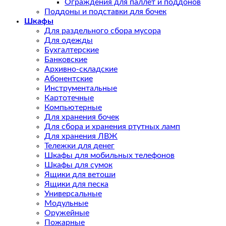
Ограждения для паллет и поддонов
Поддоны и подставки для бочек
Шкафы
Для раздельного сбора мусора
Для одежды
Бухгалтерские
Банковские
Архивно-складские
Абонентские
Инструментальные
Картотечные
Компьютерные
Для хранения бочек
Для сбора и хранения ртутных ламп
Для хранения ЛВЖ
Тележки для денег
Шкафы для мобильных телефонов
Шкафы для сумок
Ящики для ветоши
Ящики для песка
Универсальные
Модульные
Оружейные
Пожарные