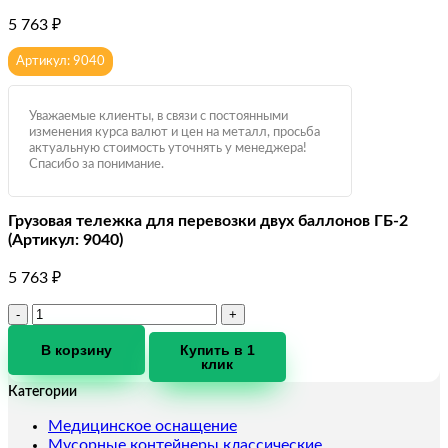
5 763
₽
Артикул: 9040
Уважаемые клиенты, в связи с постоянными
изменения курса валют и цен на металл, просьба
актуальную стоимость уточнять у менеджера!
Спасибо за понимание.
Грузовая тележка для перевозки двух баллонов ГБ-2
(Артикул: 9040)
5 763
₽
Количество
товара
Грузовая
В корзину
Купить в 1
клик
тележка
для
Категории
перевозки
двух
Медицинское оснащение
баллонов
Мусорные контейнеры классические