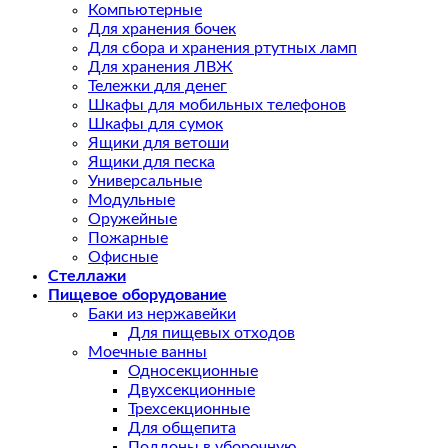
Компьютерные
Для хранения бочек
Для сбора и хранения ртутных ламп
Для хранения ЛВЖ
Тележки для денег
Шкафы для мобильных телефонов
Шкафы для сумок
Ящики для ветоши
Ящики для песка
Универсальные
Модульные
Оружейные
Пожарные
Офисные
Стеллажи
Пищевое оборудование
Баки из нержавейки
Для пищевых отходов
Моечные ванны
Односекционные
Двухсекционные
Трехсекционные
Для общепита
Поддоны в уборочную