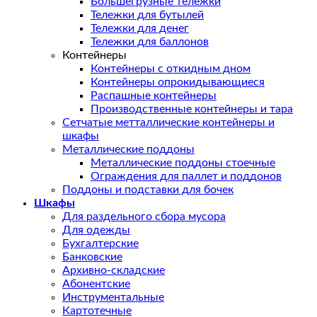
Большегрузные тележки
Тележки для бутылей
Тележки для денег
Тележки для баллонов
Контейнеры
Контейнеры с откидным дном
Контейнеры опрокидывающиеся
Распашные контейнеры
Производственные контейнеры и тара
Сетчатые метталлические контейнеры и
шкафы
Металлические поддоны
Металлические поддоны стоечные
Ограждения для паллет и поддонов
Поддоны и подставки для бочек
Шкафы
Для раздельного сбора мусора
Для одежды
Бухгалтерские
Банковские
Архивно-складские
Абонентские
Инструментальные
Картотечные