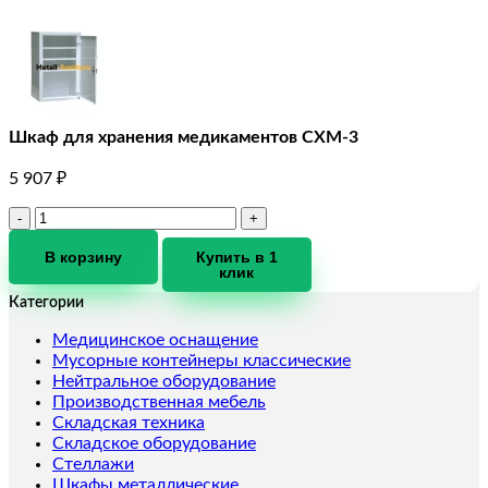
Шкаф для хранения медикаментов СХМ-3
5 907
₽
Количество
товара
Шкаф
В корзину
Купить в 1
клик
для
хранения
Категории
медикаментов
СХМ-3
Медицинское оснащение
Мусорные контейнеры классические
Нейтральное оборудование
Производственная мебель
Складская техника
Складское оборудование
Стеллажи
Шкафы металлические