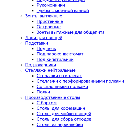
Рукомойники
Тумбы с моечной ванной
Зонты вытяжные
Пристенные
Островные
Зонты вытяжные для общепита
Лари для овощей
Подставки
Под печь
Под пароконвектомат
Под кипятильник
Подтоварники
Стеллажи нейтральные
Стеллажи на колесах
Стеллажи с перфорированными полками
Со сплошными полками
Полки
Производственные столы
С бортом
Столы для кофемашин
Столы для мойки овощей
Столы для сбора отходов
Столы из нержавейки